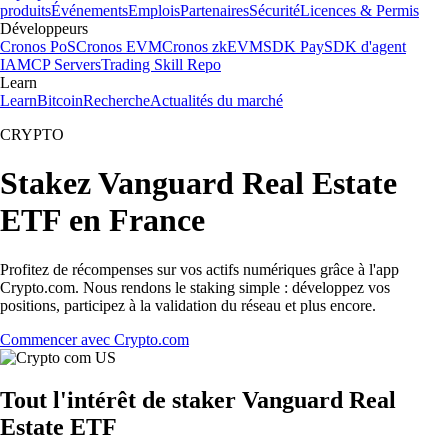
produits
Événements
Emplois
Partenaires
Sécurité
Licences & Permis
Développeurs
Cronos PoS
Cronos EVM
Cronos zkEVM
SDK Pay
SDK d'agent
IA
MCP Servers
Trading Skill Repo
Learn
Learn
Bitcoin
Recherche
Actualités du marché
CRYPTO
Stakez Vanguard Real Estate
ETF en France
Profitez de récompenses sur vos actifs numériques grâce à l'app
Crypto.com. Nous rendons le staking simple : développez vos
positions, participez à la validation du réseau et plus encore.
Commencer avec Crypto.com
Tout l'intérêt de staker Vanguard Real
Estate ETF