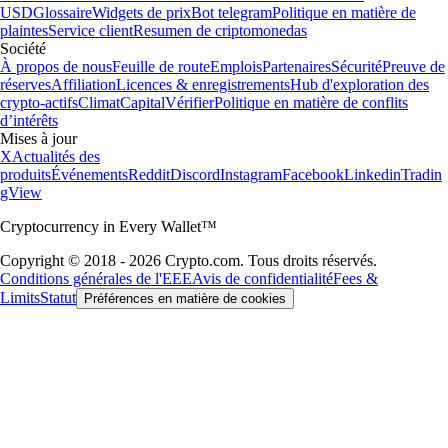
USD
Glossaire
Widgets de prix
Bot telegram
Politique en matière de
plaintes
Service client
Resumen de criptomonedas
Société
À propos de nous
Feuille de route
Emplois
Partenaires
Sécurité
Preuve de
réserves
Affiliation
Licences & enregistrements
Hub d'exploration des
crypto-actifs
Climat
Capital
Vérifier
Politique en matière de conflits
d’intérêts
Mises à jour
X
Actualités des
produits
Événements
Reddit
Discord
Instagram
Facebook
Linkedin
Tradin
gView
Cryptocurrency in Every Wallet™
Copyright © 2018 - 2026 Crypto.com. Tous droits réservés.
Conditions générales de l'EEE
Avis de confidentialité
Fees &
Limits
Statut
Préférences en matière de cookies