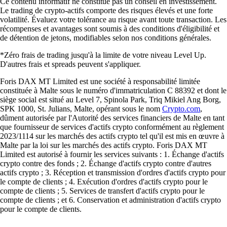
Ce contenu informatif ne constitue pas un conseil en investissement.
Le trading de crypto-actifs comporte des risques élevés et une forte
volatilité. Évaluez votre tolérance au risque avant toute transaction. Les
récompenses et avantages sont soumis à des conditions d'éligibilité et
de détention de jetons, modifiables selon nos conditions générales.
*Zéro frais de trading jusqu'à la limite de votre niveau Level Up.
D'autres frais et spreads peuvent s'appliquer.
Foris DAX MT Limited est une société à responsabilité limitée
constituée à Malte sous le numéro d'immatriculation C 88392 et dont le
siège social est situé au Level 7, Spinola Park, Triq Mikiel Ang Borg,
SPK 1000, St. Julians, Malte, opérant sous le nom
Crypto.com
,
dûment autorisée par l'Autorité des services financiers de Malte en tant
que fournisseur de services d'actifs crypto conformément au règlement
2023/1114 sur les marchés des actifs crypto tel qu'il est mis en œuvre à
Malte par la loi sur les marchés des actifs crypto. Foris DAX MT
Limited est autorisé à fournir les services suivants : 1. Échange d'actifs
crypto contre des fonds ; 2. Échange d'actifs crypto contre d'autres
actifs crypto ; 3. Réception et transmission d'ordres d'actifs crypto pour
le compte de clients ; 4. Exécution d'ordres d'actifs crypto pour le
compte de clients ; 5. Services de transfert d'actifs crypto pour le
compte de clients ; et 6. Conservation et administration d'actifs crypto
pour le compte de clients.