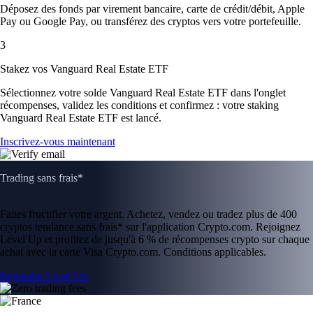
Déposez des fonds par virement bancaire, carte de crédit/débit, Apple
Pay ou Google Pay, ou transférez des cryptos vers votre portefeuille.
3
Stakez vos Vanguard Real Estate ETF
Sélectionnez votre solde Vanguard Real Estate ETF dans l'onglet
récompenses, validez les conditions et confirmez : votre staking
Vanguard Real Estate ETF est lancé.
Inscrivez-vous maintenant
Trading sans frais*
Faites fructifier votre argent. Achetez, vendez ou tradez plus de 400
cryptos tendance sans frais* sur l'application Crypto.com. Rejoignez
Level Up et profitez de jusqu'à 6 % de récompenses crypto sur chaque
achat avec la carte Visa Crypto.com. Conditions applicables.
Rejoindre Level Up