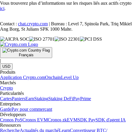
Vous trouverez plus d’informations sur les risques liés aux actifs crypto
ici
.
Contact :
chat.crypto.com
| Bureau : Level 7, Spinola Park, Triq Mikiel
Ang Borg, St Julians SPK 1000 Malte.
Français
|
USD
Produits
Application Crypto.com
Onchain
Level Up
Marchés
Crypto
Particularités
Cartes
Paniers
Earn
Staking
Staking DeFi
Pay
Prime
Entreprises
Garde
Pay pour commerçant
Développeurs
Cronos PoS
Cronos EVM
Cronos zkEVM
SDK Pay
SDK d'agent IA
Ressources
Recherche
Actualités du marché
Learn
Convertisseur BTC/