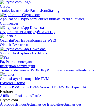
Crypto
Toutes les monnaies
Paniers
Earn
Staking
Application Crypto.com
Pour les utilisateurs du quotidien
Commencer
Crypto
Carte Visa prépayée
Level Up
Onchain
Pour les passionnés de Web3
Obtenir l'extension
Swap
Staker
Explorer les dApps
Pay
Pour commerçants
Inscription commerçant
Terminal de paiement
SDK Pay
Plug-ins e-commerce
Prédictions
Cronos
Layer 1 compatible EVM
Explorez Cronos
Cronos PoS
Cronos EVM
Cronos zkEVM
SDK d'agent IA
Explorer
Affiliation
Institutions
Garde
Crypto.com
À propos de nous
Actualités de la société
Actualités des