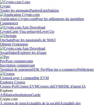
Crypto
Toutes les monnaies
Paniers
Earn
Staking
Application Crypto.com
Pour les utilisateurs du quotidien
Commencer
Crypto
Carte Visa prépayée
Level Up
Onchain
Pour les passionnés de Web3
Obtenir l'extension
Swap
Staker
Explorer les dApps
Pay
Pour commerçants
Inscription commerçant
Terminal de paiement
SDK Pay
Plug-ins e-commerce
Prédictions
Cronos
Layer 1 compatible EVM
Explorez Cronos
Cronos PoS
Cronos EVM
Cronos zkEVM
SDK d'agent IA
Explorer
Affiliation
Institutions
Garde
Crypto.com
À propos de nous
Actualités de la société
Actualités des