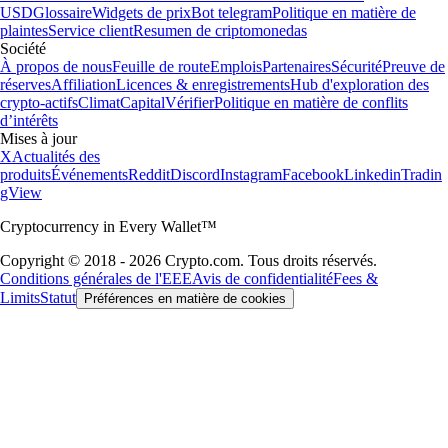
USD
Glossaire
Widgets de prix
Bot telegram
Politique en matière de
plaintes
Service client
Resumen de criptomonedas
Société
À propos de nous
Feuille de route
Emplois
Partenaires
Sécurité
Preuve de
réserves
Affiliation
Licences & enregistrements
Hub d'exploration des
crypto-actifs
Climat
Capital
Vérifier
Politique en matière de conflits
d’intérêts
Mises à jour
X
Actualités des
produits
Événements
Reddit
Discord
Instagram
Facebook
Linkedin
Tradin
gView
Cryptocurrency in Every Wallet™
Copyright © 2018 - 2026 Crypto.com. Tous droits réservés.
Conditions générales de l'EEE
Avis de confidentialité
Fees &
Limits
Statut
Préférences en matière de cookies