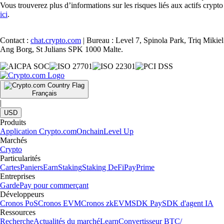
Vous trouverez plus d’informations sur les risques liés aux actifs crypto
ici
.
Contact :
chat.crypto.com
| Bureau : Level 7, Spinola Park, Triq Mikiel
Ang Borg, St Julians SPK 1000 Malte.
Français
|
USD
Produits
Application Crypto.com
Onchain
Level Up
Marchés
Crypto
Particularités
Cartes
Paniers
Earn
Staking
Staking DeFi
Pay
Prime
Entreprises
Garde
Pay pour commerçant
Développeurs
Cronos PoS
Cronos EVM
Cronos zkEVM
SDK Pay
SDK d'agent IA
Ressources
Recherche
Actualités du marché
Learn
Convertisseur BTC/