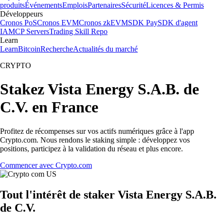
produits
Événements
Emplois
Partenaires
Sécurité
Licences & Permis
Développeurs
Cronos PoS
Cronos EVM
Cronos zkEVM
SDK Pay
SDK d'agent
IA
MCP Servers
Trading Skill Repo
Learn
Learn
Bitcoin
Recherche
Actualités du marché
CRYPTO
Stakez Vista Energy S.A.B. de
C.V. en France
Profitez de récompenses sur vos actifs numériques grâce à l'app
Crypto.com. Nous rendons le staking simple : développez vos
positions, participez à la validation du réseau et plus encore.
Commencer avec Crypto.com
Tout l'intérêt de staker Vista Energy S.A.B.
de C.V.