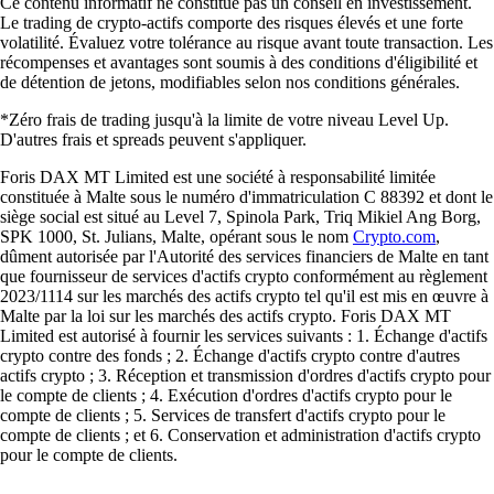
Ce contenu informatif ne constitue pas un conseil en investissement.
Le trading de crypto-actifs comporte des risques élevés et une forte
volatilité. Évaluez votre tolérance au risque avant toute transaction. Les
récompenses et avantages sont soumis à des conditions d'éligibilité et
de détention de jetons, modifiables selon nos conditions générales.
*Zéro frais de trading jusqu'à la limite de votre niveau Level Up.
D'autres frais et spreads peuvent s'appliquer.
Foris DAX MT Limited est une société à responsabilité limitée
constituée à Malte sous le numéro d'immatriculation C 88392 et dont le
siège social est situé au Level 7, Spinola Park, Triq Mikiel Ang Borg,
SPK 1000, St. Julians, Malte, opérant sous le nom
Crypto.com
,
dûment autorisée par l'Autorité des services financiers de Malte en tant
que fournisseur de services d'actifs crypto conformément au règlement
2023/1114 sur les marchés des actifs crypto tel qu'il est mis en œuvre à
Malte par la loi sur les marchés des actifs crypto. Foris DAX MT
Limited est autorisé à fournir les services suivants : 1. Échange d'actifs
crypto contre des fonds ; 2. Échange d'actifs crypto contre d'autres
actifs crypto ; 3. Réception et transmission d'ordres d'actifs crypto pour
le compte de clients ; 4. Exécution d'ordres d'actifs crypto pour le
compte de clients ; 5. Services de transfert d'actifs crypto pour le
compte de clients ; et 6. Conservation et administration d'actifs crypto
pour le compte de clients.