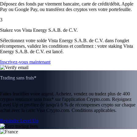
Déposez des fonds par virement bancaire, carte de crédit/débit, Apple
Pay ou Google Pay, ou transférez des cryptos vers votre portefeuille.
3
Stakez vos Vista Energy S.A.B. de C.V.
Sélectionnez votre solde Vista Energy S.A.B. de C.V. dans l'onglet
récompenses, validez les conditions et confirmez : votre staking Vista
Energy S.A.B. de C.V. est lancé.
Inscrivez-vous maintenant
Trading sans frais*
Faites fructifier votre argent. Achetez, vendez ou tradez plus de 400
cryptos tendance sans frais* sur l'application Crypto.com. Rejoignez
Level Up et profitez de jusqu'à 6 % de récompenses crypto sur chaque
achat avec la carte Visa Crypto.com. Conditions applicables.
Rejoindre Level Up