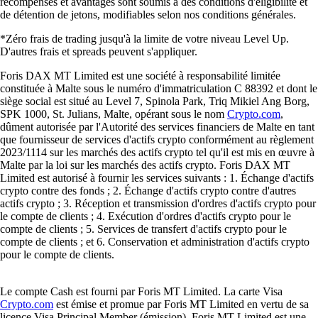
récompenses et avantages sont soumis à des conditions d'éligibilité et
de détention de jetons, modifiables selon nos conditions générales.
*Zéro frais de trading jusqu'à la limite de votre niveau Level Up.
D'autres frais et spreads peuvent s'appliquer.
Foris DAX MT Limited est une société à responsabilité limitée
constituée à Malte sous le numéro d'immatriculation C 88392 et dont le
siège social est situé au Level 7, Spinola Park, Triq Mikiel Ang Borg,
SPK 1000, St. Julians, Malte, opérant sous le nom
Crypto.com
,
dûment autorisée par l'Autorité des services financiers de Malte en tant
que fournisseur de services d'actifs crypto conformément au règlement
2023/1114 sur les marchés des actifs crypto tel qu'il est mis en œuvre à
Malte par la loi sur les marchés des actifs crypto. Foris DAX MT
Limited est autorisé à fournir les services suivants : 1. Échange d'actifs
crypto contre des fonds ; 2. Échange d'actifs crypto contre d'autres
actifs crypto ; 3. Réception et transmission d'ordres d'actifs crypto pour
le compte de clients ; 4. Exécution d'ordres d'actifs crypto pour le
compte de clients ; 5. Services de transfert d'actifs crypto pour le
compte de clients ; et 6. Conservation et administration d'actifs crypto
pour le compte de clients.
Le compte Cash est fourni par Foris MT Limited. La carte Visa
Crypto.com
est émise et promue par Foris MT Limited en vertu de sa
licence Visa Principal Member (émission). Foris MT Limited est une