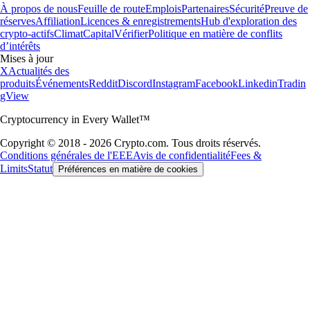
À propos de nous
Feuille de route
Emplois
Partenaires
Sécurité
Preuve de
réserves
Affiliation
Licences & enregistrements
Hub d'exploration des
crypto-actifs
Climat
Capital
Vérifier
Politique en matière de conflits
d’intérêts
Mises à jour
X
Actualités des
produits
Événements
Reddit
Discord
Instagram
Facebook
Linkedin
Tradin
gView
Cryptocurrency in Every Wallet™
Copyright © 2018 - 2026 Crypto.com. Tous droits réservés.
Conditions générales de l'EEE
Avis de confidentialité
Fees &
Limits
Statut
Préférences en matière de cookies