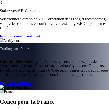
3
Stakez vos V.F. Corporation
Sélectionnez votre solde V.F. Corporation dans l'onglet récompenses,
validez les conditions et confirmez : votre staking V.F. Corporation est
lancé.
Inscrivez-vous maintenant
Trading sans frais*
Faites fructifier votre argent. Achetez, vendez ou tradez plus de 400
cryptos tendance sans frais* sur l'application Crypto.com. Rejoignez
Level Up et profitez de jusqu'à 6 % de récompenses crypto sur chaque
achat avec la carte Visa Crypto.com. Conditions applicables.
Rejoindre Level Up
Conçu pour la France