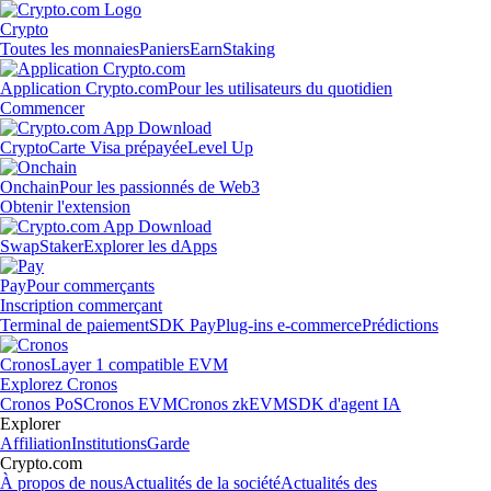
Crypto
Toutes les monnaies
Paniers
Earn
Staking
Application Crypto.com
Pour les utilisateurs du quotidien
Commencer
Crypto
Carte Visa prépayée
Level Up
Onchain
Pour les passionnés de Web3
Obtenir l'extension
Swap
Staker
Explorer les dApps
Pay
Pour commerçants
Inscription commerçant
Terminal de paiement
SDK Pay
Plug-ins e-commerce
Prédictions
Cronos
Layer 1 compatible EVM
Explorez Cronos
Cronos PoS
Cronos EVM
Cronos zkEVM
SDK d'agent IA
Explorer
Affiliation
Institutions
Garde
Crypto.com
À propos de nous
Actualités de la société
Actualités des