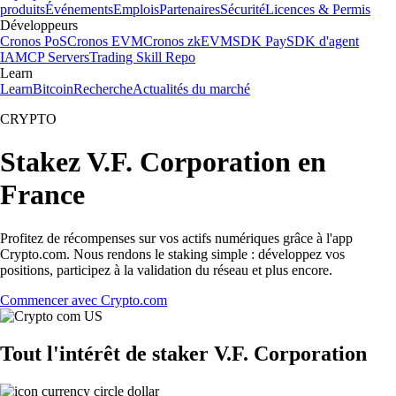
produits
Événements
Emplois
Partenaires
Sécurité
Licences & Permis
Développeurs
Cronos PoS
Cronos EVM
Cronos zkEVM
SDK Pay
SDK d'agent
IA
MCP Servers
Trading Skill Repo
Learn
Learn
Bitcoin
Recherche
Actualités du marché
CRYPTO
Stakez V.F. Corporation en
France
Profitez de récompenses sur vos actifs numériques grâce à l'app
Crypto.com. Nous rendons le staking simple : développez vos
positions, participez à la validation du réseau et plus encore.
Commencer avec Crypto.com
Tout l'intérêt de staker V.F. Corporation