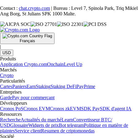
Contact :
chat.crypto.com
| Bureau : Level 7, Spinola Park, Triq Mikiel
Ang Borg, St Julians SPK 1000 Malte.
Français
|
USD
Produits
Application Crypto.com
Onchain
Level Up
Marchés
Crypto
Particularités
Cartes
Paniers
Earn
Staking
Staking DeFi
Pay
Prime
Entreprises
Garde
Pay pour commerçant
Développeurs
Cronos PoS
Cronos EVM
Cronos zkEVM
SDK Pay
SDK d'agent IA
Ressources
Recherche
Actualités du marché
Learn
Convertisseur BTC/
USD
Glossaire
Widgets de prix
Bot telegram
Politique en matière de
plaintes
Service client
Resumen de criptomonedas
Société