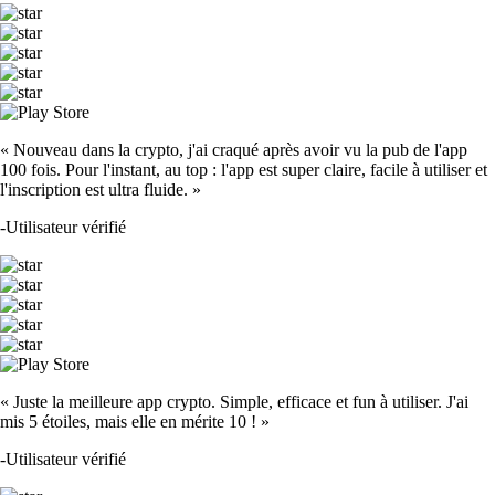
ETH
$
1,656.46
+
1.14
%
XRP
$
0.904312
-2.19
%
CRO
$
0.04659
-0.40
%
ADA
$
0.178411
+
7.96
%