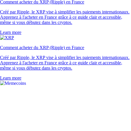
LTC
$
39.55
+
0.98
%
UNI
$
3.51
-2.80
%
XLM
$
0.140892
-2.56
%
PEPE
$
0.000002
-2.09
%