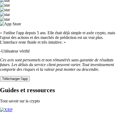
TRUMP
$
1.28
+
0.53
%
SOL
$
63.49
-1.14
%
DOGE
$
0.059957
-1.07
%
SHIB
$
0.000004
-4.75
%
USDT
$
0.865585
+
0.01
%