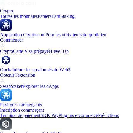
Crypto
Toutes les monnaies
Paniers
Earn
Staking
Application Crypto.com
Pour les utilisateurs du quotidien
Commencer
Crypto
Carte Visa prépayée
Level Up
Onchain
Pour les passionnés de Web3
Obtenir l'extension
Swap
Staker
Explorer les dApps
Pay
Pour commerçants
Inscription commerçant
Terminal de paiement
SDK Pay
Plug-ins e-commerce
Prédictions