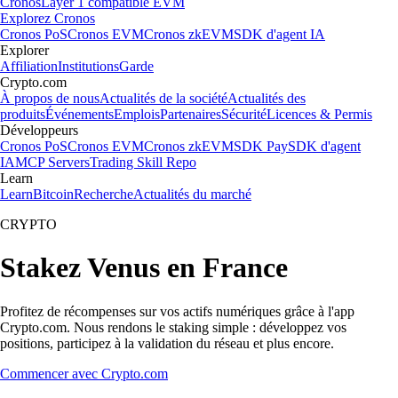
Cronos
Layer 1 compatible EVM
Explorez Cronos
Cronos PoS
Cronos EVM
Cronos zkEVM
SDK d'agent IA
Explorer
Affiliation
Institutions
Garde
Crypto.com
À propos de nous
Actualités de la société
Actualités des
produits
Événements
Emplois
Partenaires
Sécurité
Licences & Permis
Développeurs
Cronos PoS
Cronos EVM
Cronos zkEVM
SDK Pay
SDK d'agent
IA
MCP Servers
Trading Skill Repo
Learn
Learn
Bitcoin
Recherche
Actualités du marché
CRYPTO
Stakez Venus en France
Profitez de récompenses sur vos actifs numériques grâce à l'app
Crypto.com. Nous rendons le staking simple : développez vos
positions, participez à la validation du réseau et plus encore.
Commencer avec Crypto.com