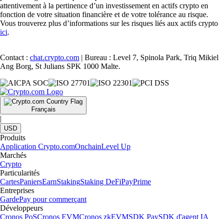
attentivement à la pertinence d’un investissement en actifs crypto en
fonction de votre situation financière et de votre tolérance au risque.
Vous trouverez plus d’informations sur les risques liés aux actifs crypto
ici
.
Contact :
chat.crypto.com
| Bureau : Level 7, Spinola Park, Triq Mikiel
Ang Borg, St Julians SPK 1000 Malte.
Français
|
USD
Produits
Application Crypto.com
Onchain
Level Up
Marchés
Crypto
Particularités
Cartes
Paniers
Earn
Staking
Staking DeFi
Pay
Prime
Entreprises
Garde
Pay pour commerçant
Développeurs
Cronos PoS
Cronos EVM
Cronos zkEVM
SDK Pay
SDK d'agent IA