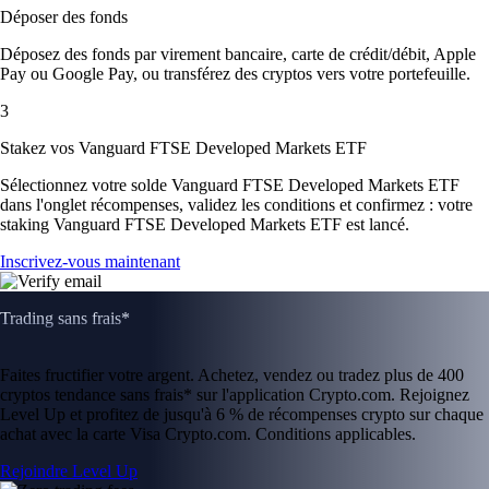
Déposer des fonds
Déposez des fonds par virement bancaire, carte de crédit/débit, Apple
Pay ou Google Pay, ou transférez des cryptos vers votre portefeuille.
3
Stakez vos Vanguard FTSE Developed Markets ETF
Sélectionnez votre solde Vanguard FTSE Developed Markets ETF
dans l'onglet récompenses, validez les conditions et confirmez : votre
staking Vanguard FTSE Developed Markets ETF est lancé.
Inscrivez-vous maintenant
Trading sans frais*
Faites fructifier votre argent. Achetez, vendez ou tradez plus de 400
cryptos tendance sans frais* sur l'application Crypto.com. Rejoignez
Level Up et profitez de jusqu'à 6 % de récompenses crypto sur chaque
achat avec la carte Visa Crypto.com. Conditions applicables.
Rejoindre Level Up