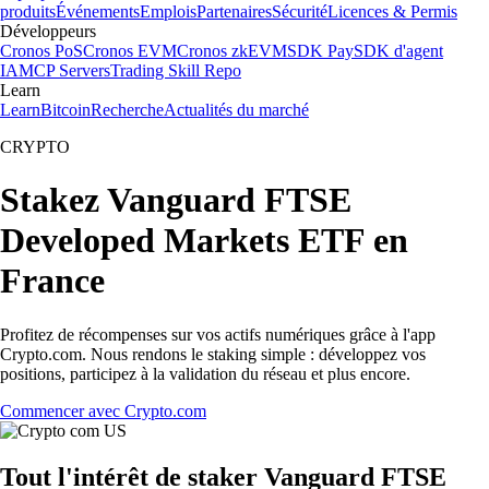
produits
Événements
Emplois
Partenaires
Sécurité
Licences & Permis
Développeurs
Cronos PoS
Cronos EVM
Cronos zkEVM
SDK Pay
SDK d'agent
IA
MCP Servers
Trading Skill Repo
Learn
Learn
Bitcoin
Recherche
Actualités du marché
CRYPTO
Stakez Vanguard FTSE
Developed Markets ETF en
France
Profitez de récompenses sur vos actifs numériques grâce à l'app
Crypto.com. Nous rendons le staking simple : développez vos
positions, participez à la validation du réseau et plus encore.
Commencer avec Crypto.com
Tout l'intérêt de staker Vanguard FTSE