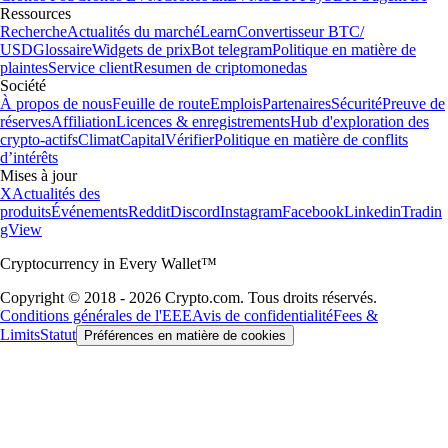
Ressources
Recherche
Actualités du marché
Learn
Convertisseur BTC/
USD
Glossaire
Widgets de prix
Bot telegram
Politique en matière de
plaintes
Service client
Resumen de criptomonedas
Société
À propos de nous
Feuille de route
Emplois
Partenaires
Sécurité
Preuve de
réserves
Affiliation
Licences & enregistrements
Hub d'exploration des
crypto-actifs
Climat
Capital
Vérifier
Politique en matière de conflits
d’intérêts
Mises à jour
X
Actualités des
produits
Événements
Reddit
Discord
Instagram
Facebook
Linkedin
Tradin
gView
Cryptocurrency in Every Wallet™
Copyright © 2018 - 2026 Crypto.com. Tous droits réservés.
Conditions générales de l'EEE
Avis de confidentialité
Fees &
Limits
Statut
Préférences en matière de cookies