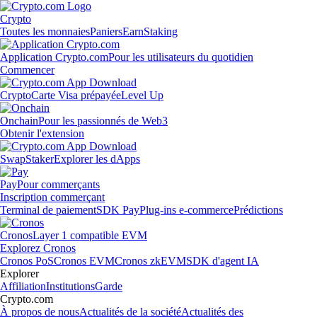
Crypto
Toutes les monnaies
Paniers
Earn
Staking
Application Crypto.com
Pour les utilisateurs du quotidien
Commencer
Crypto
Carte Visa prépayée
Level Up
Onchain
Pour les passionnés de Web3
Obtenir l'extension
Swap
Staker
Explorer les dApps
Pay
Pour commerçants
Inscription commerçant
Terminal de paiement
SDK Pay
Plug-ins e-commerce
Prédictions
Cronos
Layer 1 compatible EVM
Explorez Cronos
Cronos PoS
Cronos EVM
Cronos zkEVM
SDK d'agent IA
Explorer
Affiliation
Institutions
Garde
Crypto.com
À propos de nous
Actualités de la société
Actualités des