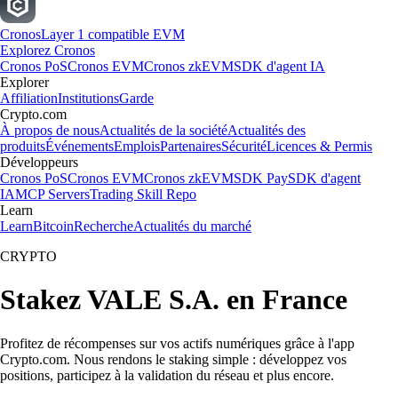
Cronos
Layer 1 compatible EVM
Explorez Cronos
Cronos PoS
Cronos EVM
Cronos zkEVM
SDK d'agent IA
Explorer
Affiliation
Institutions
Garde
Crypto.com
À propos de nous
Actualités de la société
Actualités des
produits
Événements
Emplois
Partenaires
Sécurité
Licences & Permis
Développeurs
Cronos PoS
Cronos EVM
Cronos zkEVM
SDK Pay
SDK d'agent
IA
MCP Servers
Trading Skill Repo
Learn
Learn
Bitcoin
Recherche
Actualités du marché
CRYPTO
Stakez VALE S.A. en France
Profitez de récompenses sur vos actifs numériques grâce à l'app
Crypto.com. Nous rendons le staking simple : développez vos
positions, participez à la validation du réseau et plus encore.