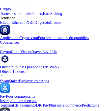
Crypto
Toutes les monnaies
Paniers
Earn
Staking
Tendance
Bitcoin
Ethereum
XRP
Dogecoin
Cronos
Application Crypto.com
Pour les utilisateurs du quotidien
Commencer
Crypto
Carte Visa prépayée
Level Up
Onchain
Pour les passionnés de Web3
Obtenir l'extension
Swap
Staker
Explorer les dApps
Pay
Pour commerçants
Inscription commerçant
Terminal de paiement
SDK Pay
Plug-ins e-commerce
Prédictions