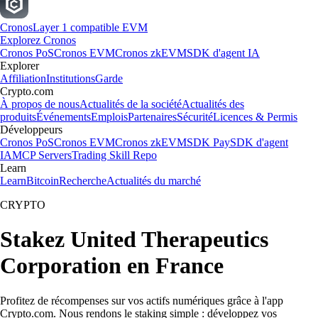
Cronos
Layer 1 compatible EVM
Explorez Cronos
Cronos PoS
Cronos EVM
Cronos zkEVM
SDK d'agent IA
Explorer
Affiliation
Institutions
Garde
Crypto.com
À propos de nous
Actualités de la société
Actualités des
produits
Événements
Emplois
Partenaires
Sécurité
Licences & Permis
Développeurs
Cronos PoS
Cronos EVM
Cronos zkEVM
SDK Pay
SDK d'agent
IA
MCP Servers
Trading Skill Repo
Learn
Learn
Bitcoin
Recherche
Actualités du marché
CRYPTO
Stakez United Therapeutics
Corporation en France
Profitez de récompenses sur vos actifs numériques grâce à l'app
Crypto.com. Nous rendons le staking simple : développez vos