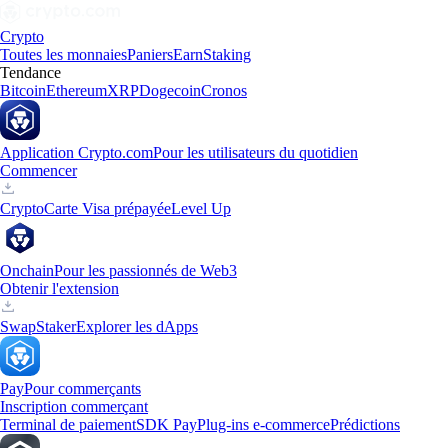
Crypto
Toutes les monnaies
Paniers
Earn
Staking
Tendance
Bitcoin
Ethereum
XRP
Dogecoin
Cronos
Application Crypto.com
Pour les utilisateurs du quotidien
Commencer
Crypto
Carte Visa prépayée
Level Up
Onchain
Pour les passionnés de Web3
Obtenir l'extension
Swap
Staker
Explorer les dApps
Pay
Pour commerçants
Inscription commerçant
Terminal de paiement
SDK Pay
Plug-ins e-commerce
Prédictions