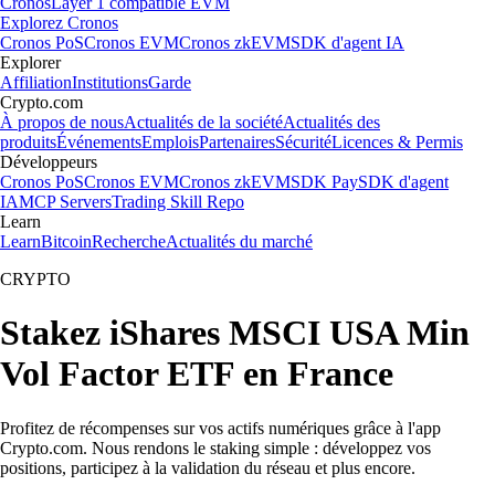
Cronos
Layer 1 compatible EVM
Explorez Cronos
Cronos PoS
Cronos EVM
Cronos zkEVM
SDK d'agent IA
Explorer
Affiliation
Institutions
Garde
Crypto.com
À propos de nous
Actualités de la société
Actualités des
produits
Événements
Emplois
Partenaires
Sécurité
Licences & Permis
Développeurs
Cronos PoS
Cronos EVM
Cronos zkEVM
SDK Pay
SDK d'agent
IA
MCP Servers
Trading Skill Repo
Learn
Learn
Bitcoin
Recherche
Actualités du marché
CRYPTO
Stakez iShares MSCI USA Min
Vol Factor ETF en France
Profitez de récompenses sur vos actifs numériques grâce à l'app
Crypto.com. Nous rendons le staking simple : développez vos
positions, participez à la validation du réseau et plus encore.