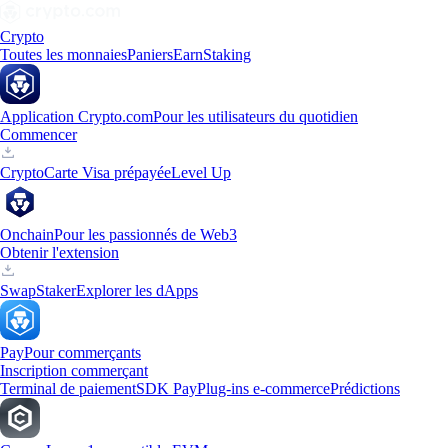
Crypto
Toutes les monnaies
Paniers
Earn
Staking
Application Crypto.com
Pour les utilisateurs du quotidien
Commencer
Crypto
Carte Visa prépayée
Level Up
Onchain
Pour les passionnés de Web3
Obtenir l'extension
Swap
Staker
Explorer les dApps
Pay
Pour commerçants
Inscription commerçant
Terminal de paiement
SDK Pay
Plug-ins e-commerce
Prédictions