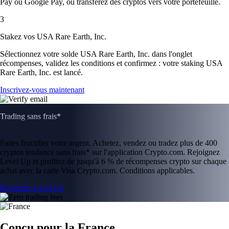
Pay ou Google Pay, ou transférez des cryptos vers votre portefeuille.
3
Stakez vos USA Rare Earth, Inc.
Sélectionnez votre solde USA Rare Earth, Inc. dans l'onglet
récompenses, validez les conditions et confirmez : votre staking USA
Rare Earth, Inc. est lancé.
Inscrivez-vous maintenant
Trading sans frais*
Faites fructifier votre argent. Achetez, vendez ou tradez plus de 400
cryptos tendance sans frais* sur l'application Crypto.com. Rejoignez
Level Up et profitez de jusqu'à 6 % de récompenses crypto sur chaque
achat avec la carte Visa Crypto.com. Conditions applicables.
Rejoindre Level Up
Conçu pour la France