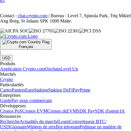
ici
.
Contact :
chat.crypto.com
| Bureau : Level 7, Spinola Park, Triq Mikiel
Ang Borg, St Julians SPK 1000 Malte.
Français
|
USD
Produits
Application Crypto.com
Onchain
Level Up
Marchés
Crypto
Particularités
Cartes
Paniers
Earn
Staking
Staking DeFi
Pay
Prime
Entreprises
Garde
Pay pour commerçant
Développeurs
Cronos PoS
Cronos EVM
Cronos zkEVM
SDK Pay
SDK d'agent IA
Ressources
Recherche
Actualités du marché
Learn
Convertisseur BTC/
USD
Glossaire
Widgets de prix
Bot telegram
Politique en matière de