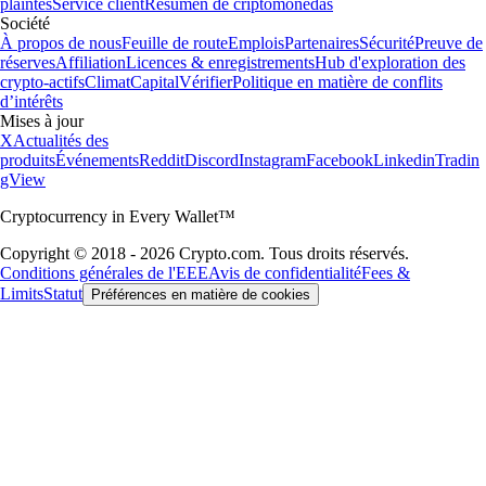
plaintes
Service client
Resumen de criptomonedas
Société
À propos de nous
Feuille de route
Emplois
Partenaires
Sécurité
Preuve de
réserves
Affiliation
Licences & enregistrements
Hub d'exploration des
crypto-actifs
Climat
Capital
Vérifier
Politique en matière de conflits
d’intérêts
Mises à jour
X
Actualités des
produits
Événements
Reddit
Discord
Instagram
Facebook
Linkedin
Tradin
gView
Cryptocurrency in Every Wallet™
Copyright © 2018 - 2026 Crypto.com. Tous droits réservés.
Conditions générales de l'EEE
Avis de confidentialité
Fees &
Limits
Statut
Préférences en matière de cookies