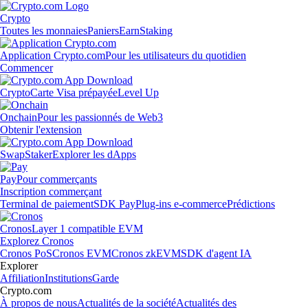
Crypto
Toutes les monnaies
Paniers
Earn
Staking
Application Crypto.com
Pour les utilisateurs du quotidien
Commencer
Crypto
Carte Visa prépayée
Level Up
Onchain
Pour les passionnés de Web3
Obtenir l'extension
Swap
Staker
Explorer les dApps
Pay
Pour commerçants
Inscription commerçant
Terminal de paiement
SDK Pay
Plug-ins e-commerce
Prédictions
Cronos
Layer 1 compatible EVM
Explorez Cronos
Cronos PoS
Cronos EVM
Cronos zkEVM
SDK d'agent IA
Explorer
Affiliation
Institutions
Garde
Crypto.com
À propos de nous
Actualités de la société
Actualités des