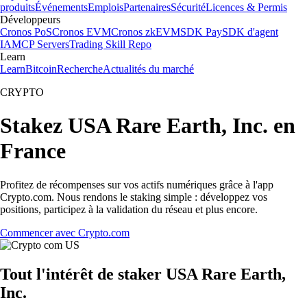
produits
Événements
Emplois
Partenaires
Sécurité
Licences & Permis
Développeurs
Cronos PoS
Cronos EVM
Cronos zkEVM
SDK Pay
SDK d'agent
IA
MCP Servers
Trading Skill Repo
Learn
Learn
Bitcoin
Recherche
Actualités du marché
CRYPTO
Stakez USA Rare Earth, Inc. en
France
Profitez de récompenses sur vos actifs numériques grâce à l'app
Crypto.com. Nous rendons le staking simple : développez vos
positions, participez à la validation du réseau et plus encore.
Commencer avec Crypto.com
Tout l'intérêt de staker USA Rare Earth,
Inc.