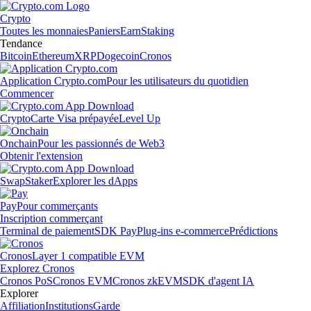
Crypto
Toutes les monnaies
Paniers
Earn
Staking
Tendance
Bitcoin
Ethereum
XRP
Dogecoin
Cronos
Application Crypto.com
Pour les utilisateurs du quotidien
Commencer
Crypto
Carte Visa prépayée
Level Up
Onchain
Pour les passionnés de Web3
Obtenir l'extension
Swap
Staker
Explorer les dApps
Pay
Pour commerçants
Inscription commerçant
Terminal de paiement
SDK Pay
Plug-ins e-commerce
Prédictions
Cronos
Layer 1 compatible EVM
Explorez Cronos
Cronos PoS
Cronos EVM
Cronos zkEVM
SDK d'agent IA
Explorer
Affiliation
Institutions
Garde