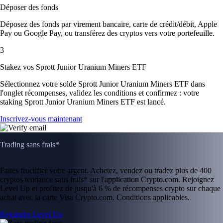
Déposer des fonds
Déposez des fonds par virement bancaire, carte de crédit/débit, Apple
Pay ou Google Pay, ou transférez des cryptos vers votre portefeuille.
3
Stakez vos Sprott Junior Uranium Miners ETF
Sélectionnez votre solde Sprott Junior Uranium Miners ETF dans
l'onglet récompenses, validez les conditions et confirmez : votre
staking Sprott Junior Uranium Miners ETF est lancé.
Inscrivez-vous maintenant
Trading sans frais*
Faites fructifier votre argent. Achetez, vendez ou tradez plus de 400
cryptos tendance sans frais* sur l'application Crypto.com. Rejoignez
Level Up et profitez de jusqu'à 6 % de récompenses crypto sur chaque
achat avec la carte Visa Crypto.com. Conditions applicables.
Rejoindre Level Up