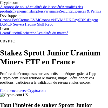
Crypto.com
À propos de nous
Actualités de la société
Actualités des
produits
Événements
Emplois
Partenaires
Sécurité
Licences & Permis
Développeurs
Cronos PoS
Cronos EVM
Cronos zkEVM
SDK Pay
SDK d'agent
IA
MCP Servers
Trading Skill Repo
Learn
Learn
Bitcoin
Recherche
Actualités du marché
CRYPTO
Stakez Sprott Junior Uranium
Miners ETF en France
Profitez de récompenses sur vos actifs numériques grâce à l'app
Crypto.com. Nous rendons le staking simple : développez vos
positions, participez à la validation du réseau et plus encore.
Commencer avec Crypto.com
Tout l'intérêt de staker Sprott Junior