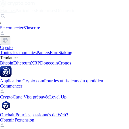
Marchés
Particuliers
Entreprises
Découvrir
/
Se connecter
S'inscrire
Crypto
Toutes les monnaies
Paniers
Earn
Staking
Tendance
Bitcoin
Ethereum
XRP
Dogecoin
Cronos
Application Crypto.com
Pour les utilisateurs du quotidien
Commencer
Crypto
Carte Visa prépayée
Level Up
Onchain
Pour les passionnés de Web3
Obtenir l'extension