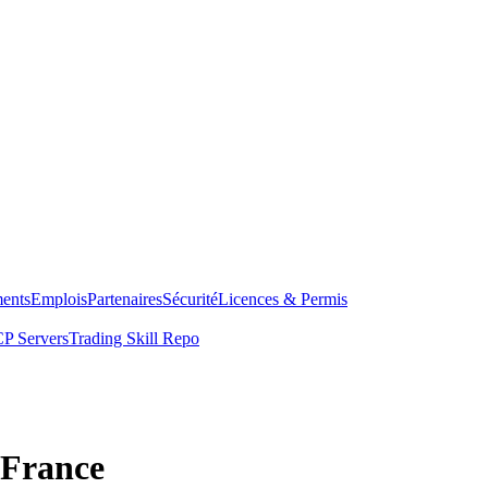
ents
Emplois
Partenaires
Sécurité
Licences & Permis
P Servers
Trading Skill Repo
 France