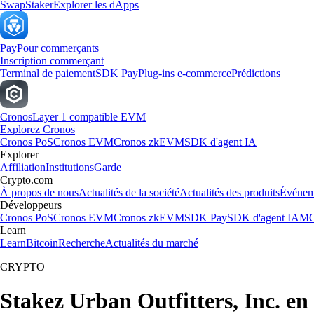
Swap
Staker
Explorer les dApps
Pay
Pour commerçants
Inscription commerçant
Terminal de paiement
SDK Pay
Plug-ins e-commerce
Prédictions
Cronos
Layer 1 compatible EVM
Explorez Cronos
Cronos PoS
Cronos EVM
Cronos zkEVM
SDK d'agent IA
Explorer
Affiliation
Institutions
Garde
Crypto.com
À propos de nous
Actualités de la société
Actualités des produits
Événem
Développeurs
Cronos PoS
Cronos EVM
Cronos zkEVM
SDK Pay
SDK d'agent IA
MC
Learn
Learn
Bitcoin
Recherche
Actualités du marché
CRYPTO
Stakez Urban Outfitters, Inc. en