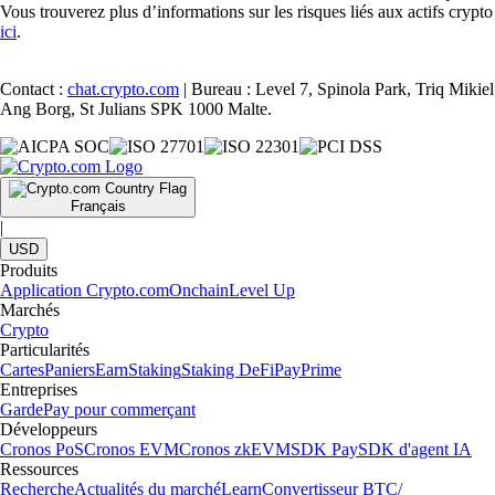
Vous trouverez plus d’informations sur les risques liés aux actifs crypto
ici
.
Contact :
chat.crypto.com
| Bureau : Level 7, Spinola Park, Triq Mikiel
Ang Borg, St Julians SPK 1000 Malte.
Français
|
USD
Produits
Application Crypto.com
Onchain
Level Up
Marchés
Crypto
Particularités
Cartes
Paniers
Earn
Staking
Staking DeFi
Pay
Prime
Entreprises
Garde
Pay pour commerçant
Développeurs
Cronos PoS
Cronos EVM
Cronos zkEVM
SDK Pay
SDK d'agent IA
Ressources
Recherche
Actualités du marché
Learn
Convertisseur BTC/