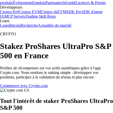
produits
Événements
Emplois
Partenaires
Sécurité
Licences & Permis
Développeurs
Cronos PoS
Cronos EVM
Cronos zkEVM
SDK Pay
SDK d'agent
IA
MCP Servers
Trading Skill Repo
Learn
Learn
Bitcoin
Recherche
Actualités du marché
CRYPTO
Stakez ProShares UltraPro S&P
500 en France
Profitez de récompenses sur vos actifs numériques grâce à l'app
Crypto.com. Nous rendons le staking simple : développez vos
positions, participez à la validation du réseau et plus encore.
Commencer avec Crypto.com
Tout l'intérêt de staker ProShares UltraPro
S&P 500