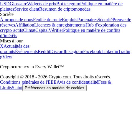
USD
Glossaire
Widgets de prix
Bot telegram
Politique en matière de
plaintes
Service client
Resumen de criptomonedas
Société
À propos de nous
Feuille de route
Emplois
Partenaires
Sécurité
Preuve de
réserves
Affiliation
Licences & enregistrements
Hub d'exploration des
crypto-actifs
Climat
Capital
Vérifier
Politique en matière de conflits
d’intérêts
Mises à jour
X
Actualités des
produits
Événements
Reddit
Discord
Instagram
Facebook
Linkedin
Tradin
gView
Cryptocurrency in Every Wallet™
Copyright © 2018 - 2026 Crypto.com. Tous droits réservés.
Conditions générales de l'EEE
Avis de confidentialité
Fees &
Limits
Statut
Préférences en matière de cookies