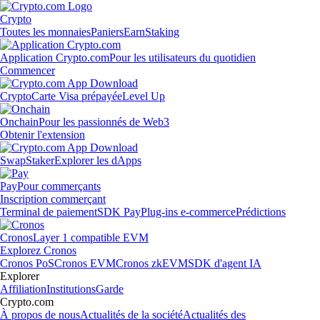
Crypto
Toutes les monnaies
Paniers
Earn
Staking
Application Crypto.com
Pour les utilisateurs du quotidien
Commencer
Crypto
Carte Visa prépayée
Level Up
Onchain
Pour les passionnés de Web3
Obtenir l'extension
Swap
Staker
Explorer les dApps
Pay
Pour commerçants
Inscription commerçant
Terminal de paiement
SDK Pay
Plug-ins e-commerce
Prédictions
Cronos
Layer 1 compatible EVM
Explorez Cronos
Cronos PoS
Cronos EVM
Cronos zkEVM
SDK d'agent IA
Explorer
Affiliation
Institutions
Garde
Crypto.com
À propos de nous
Actualités de la société
Actualités des