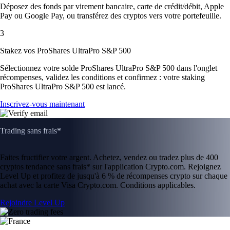
Déposez des fonds par virement bancaire, carte de crédit/débit, Apple
Pay ou Google Pay, ou transférez des cryptos vers votre portefeuille.
3
Stakez vos ProShares UltraPro S&P 500
Sélectionnez votre solde ProShares UltraPro S&P 500 dans l'onglet
récompenses, validez les conditions et confirmez : votre staking
ProShares UltraPro S&P 500 est lancé.
Inscrivez-vous maintenant
Trading sans frais*
Faites fructifier votre argent. Achetez, vendez ou tradez plus de 400
cryptos tendance sans frais* sur l'application Crypto.com. Rejoignez
Level Up et profitez de jusqu'à 6 % de récompenses crypto sur chaque
achat avec la carte Visa Crypto.com. Conditions applicables.
Rejoindre Level Up