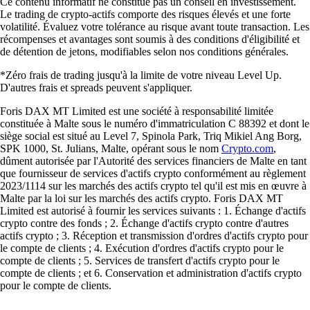
Ce contenu informatif ne constitue pas un conseil en investissement.
Le trading de crypto-actifs comporte des risques élevés et une forte
volatilité. Évaluez votre tolérance au risque avant toute transaction. Les
récompenses et avantages sont soumis à des conditions d'éligibilité et
de détention de jetons, modifiables selon nos conditions générales.
*Zéro frais de trading jusqu'à la limite de votre niveau Level Up.
D'autres frais et spreads peuvent s'appliquer.
Foris DAX MT Limited est une société à responsabilité limitée
constituée à Malte sous le numéro d'immatriculation C 88392 et dont le
siège social est situé au Level 7, Spinola Park, Triq Mikiel Ang Borg,
SPK 1000, St. Julians, Malte, opérant sous le nom
Crypto.com
,
dûment autorisée par l'Autorité des services financiers de Malte en tant
que fournisseur de services d'actifs crypto conformément au règlement
2023/1114 sur les marchés des actifs crypto tel qu'il est mis en œuvre à
Malte par la loi sur les marchés des actifs crypto. Foris DAX MT
Limited est autorisé à fournir les services suivants : 1. Échange d'actifs
crypto contre des fonds ; 2. Échange d'actifs crypto contre d'autres
actifs crypto ; 3. Réception et transmission d'ordres d'actifs crypto pour
le compte de clients ; 4. Exécution d'ordres d'actifs crypto pour le
compte de clients ; 5. Services de transfert d'actifs crypto pour le
compte de clients ; et 6. Conservation et administration d'actifs crypto
pour le compte de clients.