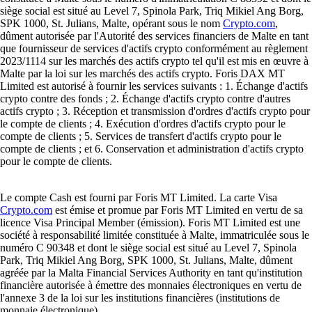
siège social est situé au Level 7, Spinola Park, Triq Mikiel Ang Borg,
SPK 1000, St. Julians, Malte, opérant sous le nom
Crypto.com
,
dûment autorisée par l'Autorité des services financiers de Malte en tant
que fournisseur de services d'actifs crypto conformément au règlement
2023/1114 sur les marchés des actifs crypto tel qu'il est mis en œuvre à
Malte par la loi sur les marchés des actifs crypto. Foris DAX MT
Limited est autorisé à fournir les services suivants : 1. Échange d'actifs
crypto contre des fonds ; 2. Échange d'actifs crypto contre d'autres
actifs crypto ; 3. Réception et transmission d'ordres d'actifs crypto pour
le compte de clients ; 4. Exécution d'ordres d'actifs crypto pour le
compte de clients ; 5. Services de transfert d'actifs crypto pour le
compte de clients ; et 6. Conservation et administration d'actifs crypto
pour le compte de clients.
Le compte Cash est fourni par Foris MT Limited. La carte Visa
Crypto.com
est émise et promue par Foris MT Limited en vertu de sa
licence Visa Principal Member (émission). Foris MT Limited est une
société à responsabilité limitée constituée à Malte, immatriculée sous le
numéro C 90348 et dont le siège social est situé au Level 7, Spinola
Park, Triq Mikiel Ang Borg, SPK 1000, St. Julians, Malte, dûment
agréée par la Malta Financial Services Authority en tant qu'institution
financière autorisée à émettre des monnaies électroniques en vertu de
l'annexe 3 de la loi sur les institutions financières (institutions de
monnaie électronique).