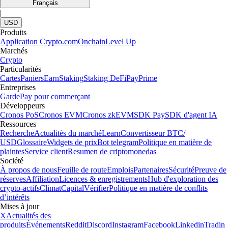
Français
|
USD
Produits
Application Crypto.com
Onchain
Level Up
Marchés
Crypto
Particularités
Cartes
Paniers
Earn
Staking
Staking DeFi
Pay
Prime
Entreprises
Garde
Pay pour commerçant
Développeurs
Cronos PoS
Cronos EVM
Cronos zkEVM
SDK Pay
SDK d'agent IA
Ressources
Recherche
Actualités du marché
Learn
Convertisseur BTC/
USD
Glossaire
Widgets de prix
Bot telegram
Politique en matière de
plaintes
Service client
Resumen de criptomonedas
Société
À propos de nous
Feuille de route
Emplois
Partenaires
Sécurité
Preuve de
réserves
Affiliation
Licences & enregistrements
Hub d'exploration des
crypto-actifs
Climat
Capital
Vérifier
Politique en matière de conflits
d’intérêts
Mises à jour
X
Actualités des
produits
Événements
Reddit
Discord
Instagram
Facebook
Linkedin
Tradin