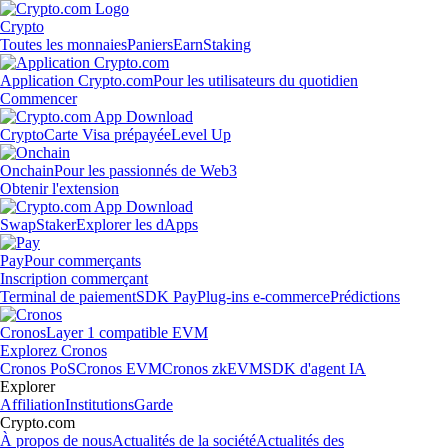
Crypto
Toutes les monnaies
Paniers
Earn
Staking
Application Crypto.com
Pour les utilisateurs du quotidien
Commencer
Crypto
Carte Visa prépayée
Level Up
Onchain
Pour les passionnés de Web3
Obtenir l'extension
Swap
Staker
Explorer les dApps
Pay
Pour commerçants
Inscription commerçant
Terminal de paiement
SDK Pay
Plug-ins e-commerce
Prédictions
Cronos
Layer 1 compatible EVM
Explorez Cronos
Cronos PoS
Cronos EVM
Cronos zkEVM
SDK d'agent IA
Explorer
Affiliation
Institutions
Garde
Crypto.com
À propos de nous
Actualités de la société
Actualités des