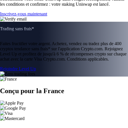
les conditions et confirmez : votre staking Uniswap est lancé.
Inscrivez-vous maintenant
Trading sans frais*
Faites fructifier votre argent. Achetez, vendez ou tradez plus de 400
cryptos tendance sans frais* sur l'application Crypto.com. Rejoignez
Level Up et profitez de jusqu'à 6 % de récompenses crypto sur chaque
achat avec la carte Visa Crypto.com. Conditions applicables.
Rejoindre Level Up
Conçu pour la France