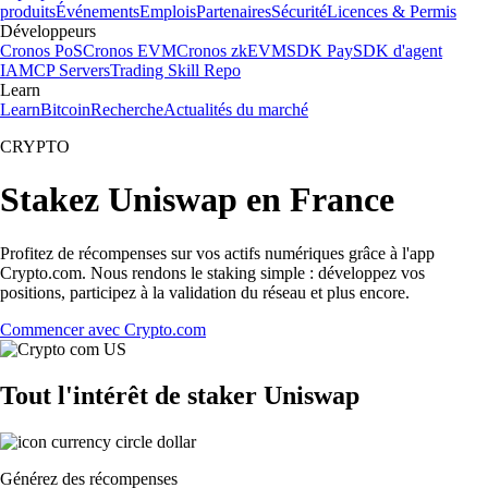
produits
Événements
Emplois
Partenaires
Sécurité
Licences & Permis
Développeurs
Cronos PoS
Cronos EVM
Cronos zkEVM
SDK Pay
SDK d'agent
IA
MCP Servers
Trading Skill Repo
Learn
Learn
Bitcoin
Recherche
Actualités du marché
CRYPTO
Stakez Uniswap en France
Profitez de récompenses sur vos actifs numériques grâce à l'app
Crypto.com. Nous rendons le staking simple : développez vos
positions, participez à la validation du réseau et plus encore.
Commencer avec Crypto.com
Tout l'intérêt de staker Uniswap
Générez des récompenses