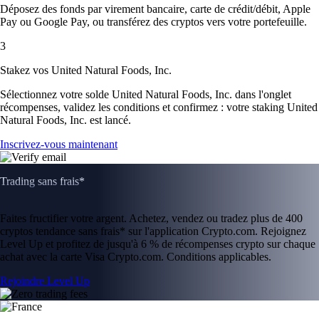
Déposez des fonds par virement bancaire, carte de crédit/débit, Apple
Pay ou Google Pay, ou transférez des cryptos vers votre portefeuille.
3
Stakez vos United Natural Foods, Inc.
Sélectionnez votre solde United Natural Foods, Inc. dans l'onglet
récompenses, validez les conditions et confirmez : votre staking United
Natural Foods, Inc. est lancé.
Inscrivez-vous maintenant
Trading sans frais*
Faites fructifier votre argent. Achetez, vendez ou tradez plus de 400
cryptos tendance sans frais* sur l'application Crypto.com. Rejoignez
Level Up et profitez de jusqu'à 6 % de récompenses crypto sur chaque
achat avec la carte Visa Crypto.com. Conditions applicables.
Rejoindre Level Up