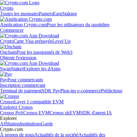
Crypto
Toutes les monnaies
Paniers
Earn
Staking
Application Crypto.com
Pour les utilisateurs du quotidien
Commencer
Crypto
Carte Visa prépayée
Level Up
Onchain
Pour les passionnés de Web3
Obtenir l'extension
Swap
Staker
Explorer les dApps
Pay
Pour commerçants
Inscription commerçant
Terminal de paiement
SDK Pay
Plug-ins e-commerce
Prédictions
Cronos
Layer 1 compatible EVM
Explorez Cronos
Cronos PoS
Cronos EVM
Cronos zkEVM
SDK d'agent IA
Explorer
Affiliation
Institutions
Garde
Crypto.com
À propos de nous
Actualités de la société
Actualités des