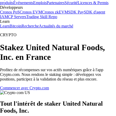
produits
Événements
Emplois
Partenaires
Sécurité
Licences & Permis
Développeurs
Cronos PoS
Cronos EVM
Cronos zkEVM
SDK Pay
SDK d'agent
IA
MCP Servers
Trading Skill Repo
Learn
Learn
Bitcoin
Recherche
Actualités du marché
CRYPTO
Stakez United Natural Foods,
Inc. en France
Profitez de récompenses sur vos actifs numériques grâce à l'app
Crypto.com. Nous rendons le staking simple : développez vos
positions, participez à la validation du réseau et plus encore.
Commencer avec Crypto.com
Tout l'intérêt de staker United Natural
Foods, Inc.