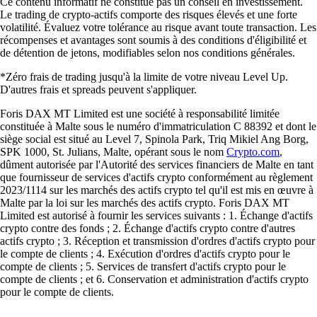
Ce contenu informatif ne constitue pas un conseil en investissement.
Le trading de crypto-actifs comporte des risques élevés et une forte
volatilité. Évaluez votre tolérance au risque avant toute transaction. Les
récompenses et avantages sont soumis à des conditions d'éligibilité et
de détention de jetons, modifiables selon nos conditions générales.
*Zéro frais de trading jusqu'à la limite de votre niveau Level Up.
D'autres frais et spreads peuvent s'appliquer.
Foris DAX MT Limited est une société à responsabilité limitée
constituée à Malte sous le numéro d'immatriculation C 88392 et dont le
siège social est situé au Level 7, Spinola Park, Triq Mikiel Ang Borg,
SPK 1000, St. Julians, Malte, opérant sous le nom
Crypto.com
,
dûment autorisée par l'Autorité des services financiers de Malte en tant
que fournisseur de services d'actifs crypto conformément au règlement
2023/1114 sur les marchés des actifs crypto tel qu'il est mis en œuvre à
Malte par la loi sur les marchés des actifs crypto. Foris DAX MT
Limited est autorisé à fournir les services suivants : 1. Échange d'actifs
crypto contre des fonds ; 2. Échange d'actifs crypto contre d'autres
actifs crypto ; 3. Réception et transmission d'ordres d'actifs crypto pour
le compte de clients ; 4. Exécution d'ordres d'actifs crypto pour le
compte de clients ; 5. Services de transfert d'actifs crypto pour le
compte de clients ; et 6. Conservation et administration d'actifs crypto
pour le compte de clients.