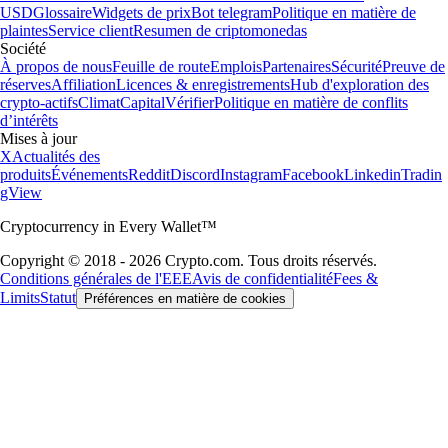
USD
Glossaire
Widgets de prix
Bot telegram
Politique en matière de
plaintes
Service client
Resumen de criptomonedas
Société
À propos de nous
Feuille de route
Emplois
Partenaires
Sécurité
Preuve de
réserves
Affiliation
Licences & enregistrements
Hub d'exploration des
crypto-actifs
Climat
Capital
Vérifier
Politique en matière de conflits
d’intérêts
Mises à jour
X
Actualités des
produits
Événements
Reddit
Discord
Instagram
Facebook
Linkedin
Tradin
gView
Cryptocurrency in Every Wallet™
Copyright © 2018 - 2026 Crypto.com. Tous droits réservés.
Conditions générales de l'EEE
Avis de confidentialité
Fees &
Limits
Statut
Préférences en matière de cookies