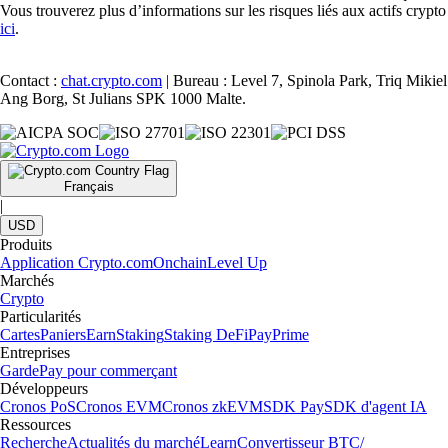
Vous trouverez plus d’informations sur les risques liés aux actifs crypto
ici
.
Contact :
chat.crypto.com
| Bureau : Level 7, Spinola Park, Triq Mikiel
Ang Borg, St Julians SPK 1000 Malte.
Français
|
USD
Produits
Application Crypto.com
Onchain
Level Up
Marchés
Crypto
Particularités
Cartes
Paniers
Earn
Staking
Staking DeFi
Pay
Prime
Entreprises
Garde
Pay pour commerçant
Développeurs
Cronos PoS
Cronos EVM
Cronos zkEVM
SDK Pay
SDK d'agent IA
Ressources
Recherche
Actualités du marché
Learn
Convertisseur BTC/