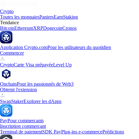
Crypto
Toutes les monnaies
Paniers
Earn
Staking
Tendance
Bitcoin
Ethereum
XRP
Dogecoin
Cronos
Application Crypto.com
Pour les utilisateurs du quotidien
Commencer
Crypto
Carte Visa prépayée
Level Up
Onchain
Pour les passionnés de Web3
Obtenir l'extension
Swap
Staker
Explorer les dApps
Pay
Pour commerçants
Inscription commerçant
Terminal de paiement
SDK Pay
Plug-ins e-commerce
Prédictions