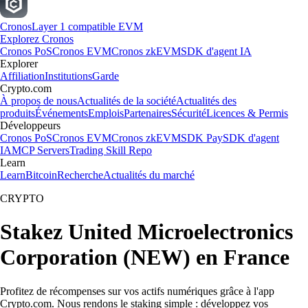
Cronos
Layer 1 compatible EVM
Explorez Cronos
Cronos PoS
Cronos EVM
Cronos zkEVM
SDK d'agent IA
Explorer
Affiliation
Institutions
Garde
Crypto.com
À propos de nous
Actualités de la société
Actualités des
produits
Événements
Emplois
Partenaires
Sécurité
Licences & Permis
Développeurs
Cronos PoS
Cronos EVM
Cronos zkEVM
SDK Pay
SDK d'agent
IA
MCP Servers
Trading Skill Repo
Learn
Learn
Bitcoin
Recherche
Actualités du marché
CRYPTO
Stakez United Microelectronics
Corporation (NEW) en France
Profitez de récompenses sur vos actifs numériques grâce à l'app
Crypto.com. Nous rendons le staking simple : développez vos