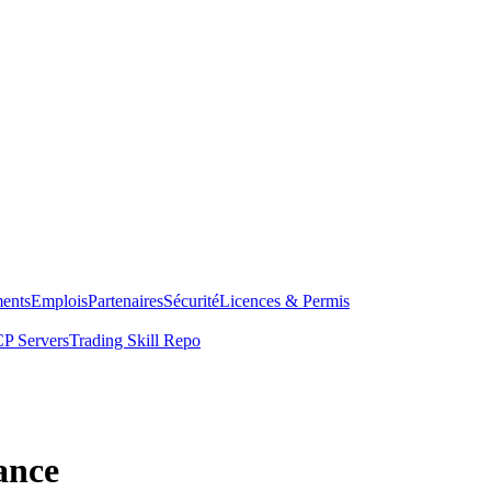
ents
Emplois
Partenaires
Sécurité
Licences & Permis
P Servers
Trading Skill Repo
ance