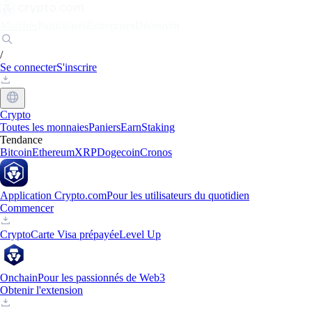
Marchés
Particuliers
Entreprises
Découvrir
/
Se connecter
S'inscrire
Crypto
Toutes les monnaies
Paniers
Earn
Staking
Tendance
Bitcoin
Ethereum
XRP
Dogecoin
Cronos
Application Crypto.com
Pour les utilisateurs du quotidien
Commencer
Crypto
Carte Visa prépayée
Level Up
Onchain
Pour les passionnés de Web3
Obtenir l'extension