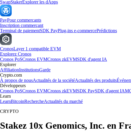
Swap
Staker
Explorer les dApps
Pay
Pour commerçants
Inscription commerçant
Terminal de paiement
SDK Pay
Plug-ins e-commerce
Prédictions
Cronos
Layer 1 compatible EVM
Explorez Cronos
Cronos PoS
Cronos EVM
Cronos zkEVM
SDK d'agent IA
Explorer
Affiliation
Institutions
Garde
Crypto.com
À propos de nous
Actualités de la société
Actualités des produits
Événem
Développeurs
Cronos PoS
Cronos EVM
Cronos zkEVM
SDK Pay
SDK d'agent IA
MC
Learn
Learn
Bitcoin
Recherche
Actualités du marché
CRYPTO
Stakez 10x Genomics, Inc. en Fr