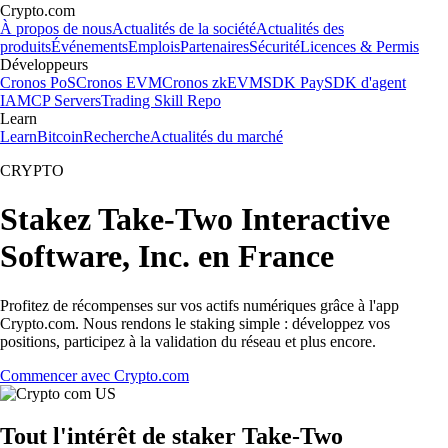
Crypto.com
À propos de nous
Actualités de la société
Actualités des
produits
Événements
Emplois
Partenaires
Sécurité
Licences & Permis
Développeurs
Cronos PoS
Cronos EVM
Cronos zkEVM
SDK Pay
SDK d'agent
IA
MCP Servers
Trading Skill Repo
Learn
Learn
Bitcoin
Recherche
Actualités du marché
CRYPTO
Stakez Take-Two Interactive
Software, Inc. en France
Profitez de récompenses sur vos actifs numériques grâce à l'app
Crypto.com. Nous rendons le staking simple : développez vos
positions, participez à la validation du réseau et plus encore.
Commencer avec Crypto.com
Tout l'intérêt de staker Take-Two