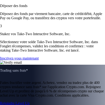
Déposer des fonds
Déposez des fonds par virement bancaire, carte de crédit/débit, Apple
Pay ou Google Pay, ou transférez des cryptos vers votre portefeuille.
3
Stakez vos Take-Two Interactive Software, Inc.
Sélectionnez votre solde Take-Two Interactive Software, Inc. dans
l'onglet récompenses, validez les conditions et confirmez : votre
staking Take-Two Interactive Software, Inc. est lancé.
Inscrivez-vous maintenant
Trading sans frais*
Faites fructifier votre argent. Achetez, vendez ou tradez plus de 400
cryptos tendance sans frais* sur l'application Crypto.com. Rejoignez
Level Up et profitez de jusqu'à 6 % de récompenses crypto sur chaque
achat avec la carte Visa Crypto.com. Conditions applicables.
Rejoindre Level Up