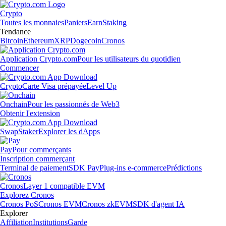
Crypto
Toutes les monnaies
Paniers
Earn
Staking
Tendance
Bitcoin
Ethereum
XRP
Dogecoin
Cronos
Application Crypto.com
Pour les utilisateurs du quotidien
Commencer
Crypto
Carte Visa prépayée
Level Up
Onchain
Pour les passionnés de Web3
Obtenir l'extension
Swap
Staker
Explorer les dApps
Pay
Pour commerçants
Inscription commerçant
Terminal de paiement
SDK Pay
Plug-ins e-commerce
Prédictions
Cronos
Layer 1 compatible EVM
Explorez Cronos
Cronos PoS
Cronos EVM
Cronos zkEVM
SDK d'agent IA
Explorer
Affiliation
Institutions
Garde