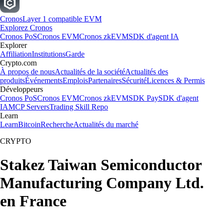
Cronos
Layer 1 compatible EVM
Explorez Cronos
Cronos PoS
Cronos EVM
Cronos zkEVM
SDK d'agent IA
Explorer
Affiliation
Institutions
Garde
Crypto.com
À propos de nous
Actualités de la société
Actualités des
produits
Événements
Emplois
Partenaires
Sécurité
Licences & Permis
Développeurs
Cronos PoS
Cronos EVM
Cronos zkEVM
SDK Pay
SDK d'agent
IA
MCP Servers
Trading Skill Repo
Learn
Learn
Bitcoin
Recherche
Actualités du marché
CRYPTO
Stakez Taiwan Semiconductor
Manufacturing Company Ltd.
en France