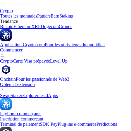
Crypto
Toutes les monnaies
Paniers
Earn
Staking
Tendance
Bitcoin
Ethereum
XRP
Dogecoin
Cronos
Application Crypto.com
Pour les utilisateurs du quotidien
Commencer
Crypto
Carte Visa prépayée
Level Up
Onchain
Pour les passionnés de Web3
Obtenir l'extension
Swap
Staker
Explorer les dApps
Pay
Pour commerçants
Inscription commerçant
Terminal de paiement
SDK Pay
Plug-ins e-commerce
Prédictions