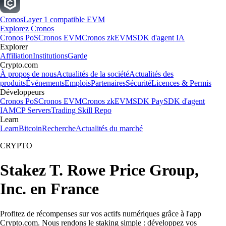
Cronos
Layer 1 compatible EVM
Explorez Cronos
Cronos PoS
Cronos EVM
Cronos zkEVM
SDK d'agent IA
Explorer
Affiliation
Institutions
Garde
Crypto.com
À propos de nous
Actualités de la société
Actualités des
produits
Événements
Emplois
Partenaires
Sécurité
Licences & Permis
Développeurs
Cronos PoS
Cronos EVM
Cronos zkEVM
SDK Pay
SDK d'agent
IA
MCP Servers
Trading Skill Repo
Learn
Learn
Bitcoin
Recherche
Actualités du marché
CRYPTO
Stakez T. Rowe Price Group,
Inc. en France
Profitez de récompenses sur vos actifs numériques grâce à l'app
Crypto.com. Nous rendons le staking simple : développez vos