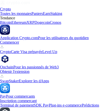
Crypto
Toutes les monnaies
Paniers
Earn
Staking
Tendance
Bitcoin
Ethereum
XRP
Dogecoin
Cronos
Application Crypto.com
Pour les utilisateurs du quotidien
Commencer
Crypto
Carte Visa prépayée
Level Up
Onchain
Pour les passionnés de Web3
Obtenir l'extension
Swap
Staker
Explorer les dApps
Pay
Pour commerçants
Inscription commerçant
Terminal de paiement
SDK Pay
Plug-ins e-commerce
Prédictions