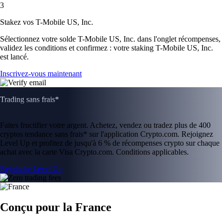
3
Stakez vos T-Mobile US, Inc.
Sélectionnez votre solde T-Mobile US, Inc. dans l'onglet récompenses,
validez les conditions et confirmez : votre staking T-Mobile US, Inc.
est lancé.
Inscrivez-vous maintenant
Trading sans frais*
Faites fructifier votre argent. Achetez, vendez ou tradez plus de 400
cryptos tendance sans frais* sur l'application Crypto.com. Rejoignez
Level Up et profitez de jusqu'à 6 % de récompenses crypto sur chaque
achat avec la carte Visa Crypto.com. Conditions applicables.
Rejoindre Level Up
Conçu pour la France