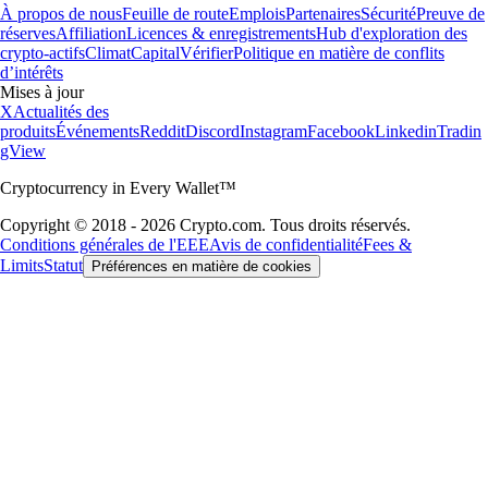
À propos de nous
Feuille de route
Emplois
Partenaires
Sécurité
Preuve de
réserves
Affiliation
Licences & enregistrements
Hub d'exploration des
crypto-actifs
Climat
Capital
Vérifier
Politique en matière de conflits
d’intérêts
Mises à jour
X
Actualités des
produits
Événements
Reddit
Discord
Instagram
Facebook
Linkedin
Tradin
gView
Cryptocurrency in Every Wallet™
Copyright © 2018 - 2026 Crypto.com. Tous droits réservés.
Conditions générales de l'EEE
Avis de confidentialité
Fees &
Limits
Statut
Préférences en matière de cookies