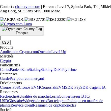
Contact :
chat.crypto.com
| Bureau : Level 7, Spinola Park, Triq Mikiel
Ang Borg, St Julians SPK 1000 Malte.
Français
|
USD
Produits
Application Crypto.com
Onchain
Level Up
Marchés
Crypto
Particularités
Cartes
Paniers
Earn
Staking
Staking DeFi
Pay
Prime
Entreprises
Garde
Pay pour commerçant
Développeurs
Cronos PoS
Cronos EVM
Cronos zkEVM
SDK Pay
SDK d'agent IA
Ressources
Recherche
Actualités du marché
Learn
Convertisseur BTC/
USD
Glossaire
Widgets de prix
Bot telegram
Politique en matière de
plaintes
Service client
Resumen de criptomonedas
Société