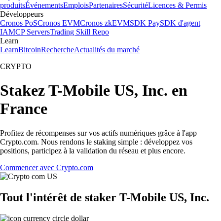
produits
Événements
Emplois
Partenaires
Sécurité
Licences & Permis
Développeurs
Cronos PoS
Cronos EVM
Cronos zkEVM
SDK Pay
SDK d'agent
IA
MCP Servers
Trading Skill Repo
Learn
Learn
Bitcoin
Recherche
Actualités du marché
CRYPTO
Stakez T-Mobile US, Inc. en
France
Profitez de récompenses sur vos actifs numériques grâce à l'app
Crypto.com. Nous rendons le staking simple : développez vos
positions, participez à la validation du réseau et plus encore.
Commencer avec Crypto.com
Tout l'intérêt de staker T-Mobile US, Inc.