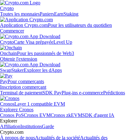
Crypto
Toutes les monnaies
Paniers
Earn
Staking
Application Crypto.com
Pour les utilisateurs du quotidien
Commencer
Crypto
Carte Visa prépayée
Level Up
Onchain
Pour les passionnés de Web3
Obtenir l'extension
Swap
Staker
Explorer les dApps
Pay
Pour commerçants
Inscription commerçant
Terminal de paiement
SDK Pay
Plug-ins e-commerce
Prédictions
Cronos
Layer 1 compatible EVM
Explorez Cronos
Cronos PoS
Cronos EVM
Cronos zkEVM
SDK d'agent IA
Explorer
Affiliation
Institutions
Garde
Crypto.com
À propos de nous
Actualités de la société
Actualités des