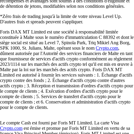
récompenses et avantages sont soumis à des conditions d'éligibilité et
de détention de jetons, modifiables selon nos conditions générales.
*Zéro frais de trading jusqu'à la limite de votre niveau Level Up.
D'autres frais et spreads peuvent s'appliquer.
Foris DAX MT Limited est une société à responsabilité limitée
constituée à Malte sous le numéro d'immatriculation C 88392 et dont le
siège social est situé au Level 7, Spinola Park, Triq Mikiel Ang Borg,
SPK 1000, St. Julians, Malte, opérant sous le nom
Crypto.com
,
dûment autorisée par l'Autorité des services financiers de Malte en tant
que fournisseur de services d'actifs crypto conformément au règlement
2023/1114 sur les marchés des actifs crypto tel qu'il est mis en œuvre à
Malte par la loi sur les marchés des actifs crypto. Foris DAX MT
Limited est autorisé à fournir les services suivants : 1. Échange d'actifs
crypto contre des fonds ; 2. Échange d'actifs crypto contre d'autres
actifs crypto ; 3. Réception et transmission d'ordres d'actifs crypto pour
le compte de clients ; 4. Exécution d'ordres d'actifs crypto pour le
compte de clients ; 5. Services de transfert d'actifs crypto pour le
compte de clients ; et 6. Conservation et administration d'actifs crypto
pour le compte de clients.
Le compte Cash est fourni par Foris MT Limited. La carte Visa
Crypto.com
est émise et promue par Foris MT Limited en vertu de sa
licence Visa Principal Member (émission). Foris MT Limited est une