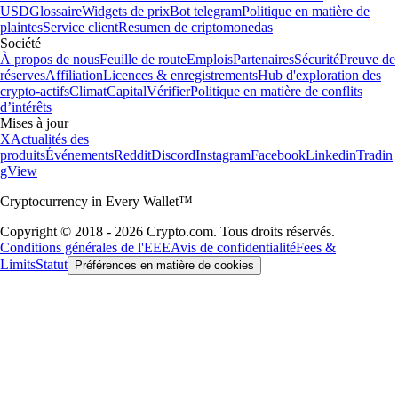
USD
Glossaire
Widgets de prix
Bot telegram
Politique en matière de
plaintes
Service client
Resumen de criptomonedas
Société
À propos de nous
Feuille de route
Emplois
Partenaires
Sécurité
Preuve de
réserves
Affiliation
Licences & enregistrements
Hub d'exploration des
crypto-actifs
Climat
Capital
Vérifier
Politique en matière de conflits
d’intérêts
Mises à jour
X
Actualités des
produits
Événements
Reddit
Discord
Instagram
Facebook
Linkedin
Tradin
gView
Cryptocurrency in Every Wallet™
Copyright © 2018 - 2026 Crypto.com. Tous droits réservés.
Conditions générales de l'EEE
Avis de confidentialité
Fees &
Limits
Statut
Préférences en matière de cookies