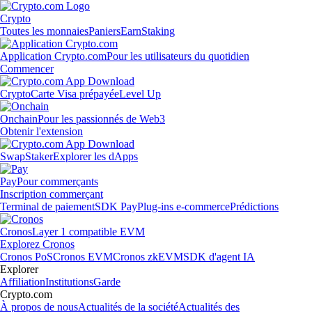
Crypto
Toutes les monnaies
Paniers
Earn
Staking
Application Crypto.com
Pour les utilisateurs du quotidien
Commencer
Crypto
Carte Visa prépayée
Level Up
Onchain
Pour les passionnés de Web3
Obtenir l'extension
Swap
Staker
Explorer les dApps
Pay
Pour commerçants
Inscription commerçant
Terminal de paiement
SDK Pay
Plug-ins e-commerce
Prédictions
Cronos
Layer 1 compatible EVM
Explorez Cronos
Cronos PoS
Cronos EVM
Cronos zkEVM
SDK d'agent IA
Explorer
Affiliation
Institutions
Garde
Crypto.com
À propos de nous
Actualités de la société
Actualités des