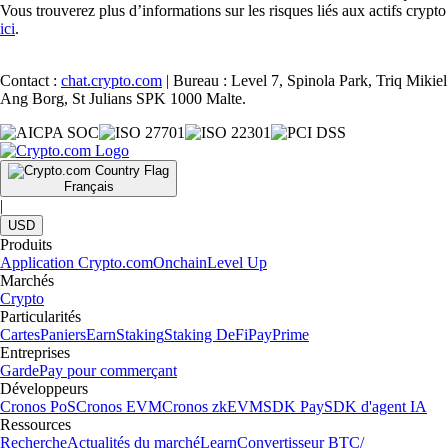
Vous trouverez plus d’informations sur les risques liés aux actifs crypto
ici
.
Contact :
chat.crypto.com
| Bureau : Level 7, Spinola Park, Triq Mikiel
Ang Borg, St Julians SPK 1000 Malte.
Français
|
USD
Produits
Application Crypto.com
Onchain
Level Up
Marchés
Crypto
Particularités
Cartes
Paniers
Earn
Staking
Staking DeFi
Pay
Prime
Entreprises
Garde
Pay pour commerçant
Développeurs
Cronos PoS
Cronos EVM
Cronos zkEVM
SDK Pay
SDK d'agent IA
Ressources
Recherche
Actualités du marché
Learn
Convertisseur BTC/