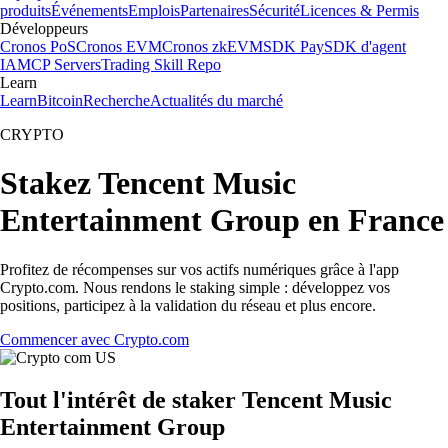
produits
Événements
Emplois
Partenaires
Sécurité
Licences & Permis
Développeurs
Cronos PoS
Cronos EVM
Cronos zkEVM
SDK Pay
SDK d'agent
IA
MCP Servers
Trading Skill Repo
Learn
Learn
Bitcoin
Recherche
Actualités du marché
CRYPTO
Stakez Tencent Music
Entertainment Group en France
Profitez de récompenses sur vos actifs numériques grâce à l'app
Crypto.com. Nous rendons le staking simple : développez vos
positions, participez à la validation du réseau et plus encore.
Commencer avec Crypto.com
Tout l'intérêt de staker Tencent Music
Entertainment Group