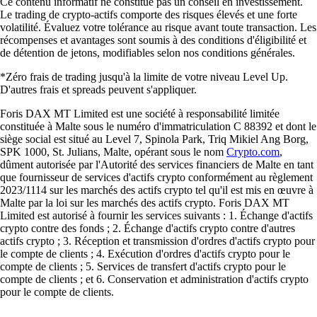
Ce contenu informatif ne constitue pas un conseil en investissement.
Le trading de crypto-actifs comporte des risques élevés et une forte
volatilité. Évaluez votre tolérance au risque avant toute transaction. Les
récompenses et avantages sont soumis à des conditions d'éligibilité et
de détention de jetons, modifiables selon nos conditions générales.
*Zéro frais de trading jusqu'à la limite de votre niveau Level Up.
D'autres frais et spreads peuvent s'appliquer.
Foris DAX MT Limited est une société à responsabilité limitée
constituée à Malte sous le numéro d'immatriculation C 88392 et dont le
siège social est situé au Level 7, Spinola Park, Triq Mikiel Ang Borg,
SPK 1000, St. Julians, Malte, opérant sous le nom
Crypto.com
,
dûment autorisée par l'Autorité des services financiers de Malte en tant
que fournisseur de services d'actifs crypto conformément au règlement
2023/1114 sur les marchés des actifs crypto tel qu'il est mis en œuvre à
Malte par la loi sur les marchés des actifs crypto. Foris DAX MT
Limited est autorisé à fournir les services suivants : 1. Échange d'actifs
crypto contre des fonds ; 2. Échange d'actifs crypto contre d'autres
actifs crypto ; 3. Réception et transmission d'ordres d'actifs crypto pour
le compte de clients ; 4. Exécution d'ordres d'actifs crypto pour le
compte de clients ; 5. Services de transfert d'actifs crypto pour le
compte de clients ; et 6. Conservation et administration d'actifs crypto
pour le compte de clients.