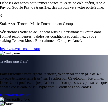
Déposez des fonds par virement bancaire, carte de crédit/débit, Apple
Pay ou Google Pay, ou transférez des cryptos vers votre portefeuille.
3
Stakez vos Tencent Music Entertainment Group
Sélectionnez votre solde Tencent Music Entertainment Group dans
l'onglet récompenses, validez les conditions et confirmez : votre
staking Tencent Music Entertainment Group est lancé.
Inscrivez-vous maintenant
Trading sans frais*
Faites fructifier votre argent. Achetez, vendez ou tradez plus de 400
cryptos tendance sans frais* sur l'application Crypto.com. Rejoignez
Level Up et profitez de jusqu'à 6 % de récompenses crypto sur chaque
achat avec la carte Visa Crypto.com. Conditions applicables.
Rejoindre Level Up