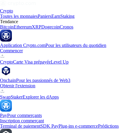
Crypto
Toutes les monnaies
Paniers
Earn
Staking
Tendance
Bitcoin
Ethereum
XRP
Dogecoin
Cronos
Application Crypto.com
Pour les utilisateurs du quotidien
Commencer
Crypto
Carte Visa prépayée
Level Up
Onchain
Pour les passionnés de Web3
Obtenir l'extension
Swap
Staker
Explorer les dApps
Pay
Pour commerçants
Inscription commerçant
Terminal de paiement
SDK Pay
Plug-ins e-commerce
Prédictions