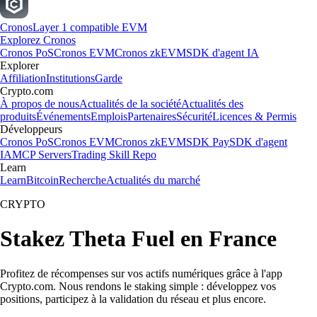
Cronos
Layer 1 compatible EVM
Explorez Cronos
Cronos PoS
Cronos EVM
Cronos zkEVM
SDK d'agent IA
Explorer
Affiliation
Institutions
Garde
Crypto.com
À propos de nous
Actualités de la société
Actualités des
produits
Événements
Emplois
Partenaires
Sécurité
Licences & Permis
Développeurs
Cronos PoS
Cronos EVM
Cronos zkEVM
SDK Pay
SDK d'agent
IA
MCP Servers
Trading Skill Repo
Learn
Learn
Bitcoin
Recherche
Actualités du marché
CRYPTO
Stakez Theta Fuel en France
Profitez de récompenses sur vos actifs numériques grâce à l'app
Crypto.com. Nous rendons le staking simple : développez vos
positions, participez à la validation du réseau et plus encore.