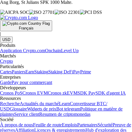
Ang Borg, St Julians SPK 1000 Malte.
Français
|
USD
Produits
Application Crypto.com
Onchain
Level Up
Marchés
Crypto
Particularités
Cartes
Paniers
Earn
Staking
Staking DeFi
Pay
Prime
Entreprises
Garde
Pay pour commerçant
Développeurs
Cronos PoS
Cronos EVM
Cronos zkEVM
SDK Pay
SDK d'agent IA
Ressources
Recherche
Actualités du marché
Learn
Convertisseur BTC/
USD
Glossaire
Widgets de prix
Bot telegram
Politique en matière de
plaintes
Service client
Resumen de criptomonedas
Société
À propos de nous
Feuille de route
Emplois
Partenaires
Sécurité
Preuve de
réserves
Affiliation
Licences & enregistrements
Hub d'exploration des