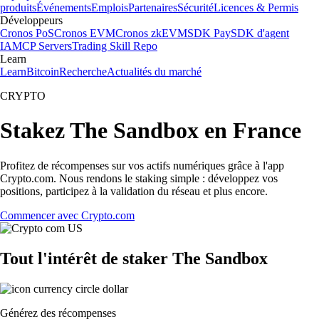
produits
Événements
Emplois
Partenaires
Sécurité
Licences & Permis
Développeurs
Cronos PoS
Cronos EVM
Cronos zkEVM
SDK Pay
SDK d'agent
IA
MCP Servers
Trading Skill Repo
Learn
Learn
Bitcoin
Recherche
Actualités du marché
CRYPTO
Stakez The Sandbox en France
Profitez de récompenses sur vos actifs numériques grâce à l'app
Crypto.com. Nous rendons le staking simple : développez vos
positions, participez à la validation du réseau et plus encore.
Commencer avec Crypto.com
Tout l'intérêt de staker The Sandbox
Générez des récompenses