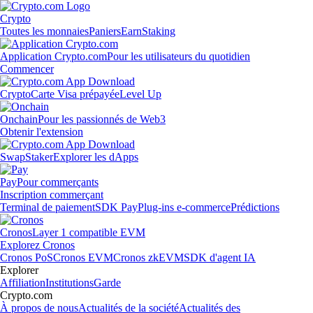
Crypto
Toutes les monnaies
Paniers
Earn
Staking
Application Crypto.com
Pour les utilisateurs du quotidien
Commencer
Crypto
Carte Visa prépayée
Level Up
Onchain
Pour les passionnés de Web3
Obtenir l'extension
Swap
Staker
Explorer les dApps
Pay
Pour commerçants
Inscription commerçant
Terminal de paiement
SDK Pay
Plug-ins e-commerce
Prédictions
Cronos
Layer 1 compatible EVM
Explorez Cronos
Cronos PoS
Cronos EVM
Cronos zkEVM
SDK d'agent IA
Explorer
Affiliation
Institutions
Garde
Crypto.com
À propos de nous
Actualités de la société
Actualités des