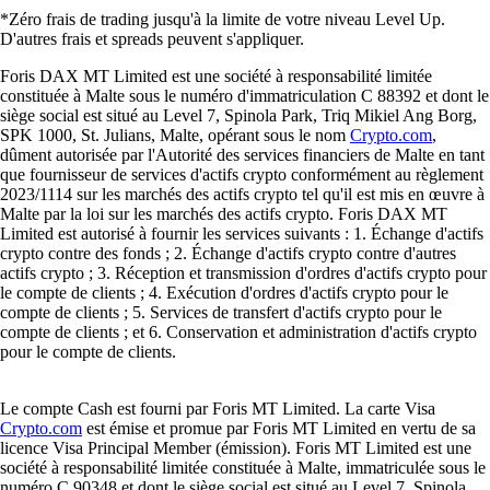
*Zéro frais de trading jusqu'à la limite de votre niveau Level Up.
D'autres frais et spreads peuvent s'appliquer.
Foris DAX MT Limited est une société à responsabilité limitée
constituée à Malte sous le numéro d'immatriculation C 88392 et dont le
siège social est situé au Level 7, Spinola Park, Triq Mikiel Ang Borg,
SPK 1000, St. Julians, Malte, opérant sous le nom
Crypto.com
,
dûment autorisée par l'Autorité des services financiers de Malte en tant
que fournisseur de services d'actifs crypto conformément au règlement
2023/1114 sur les marchés des actifs crypto tel qu'il est mis en œuvre à
Malte par la loi sur les marchés des actifs crypto. Foris DAX MT
Limited est autorisé à fournir les services suivants : 1. Échange d'actifs
crypto contre des fonds ; 2. Échange d'actifs crypto contre d'autres
actifs crypto ; 3. Réception et transmission d'ordres d'actifs crypto pour
le compte de clients ; 4. Exécution d'ordres d'actifs crypto pour le
compte de clients ; 5. Services de transfert d'actifs crypto pour le
compte de clients ; et 6. Conservation et administration d'actifs crypto
pour le compte de clients.
Le compte Cash est fourni par Foris MT Limited. La carte Visa
Crypto.com
est émise et promue par Foris MT Limited en vertu de sa
licence Visa Principal Member (émission). Foris MT Limited est une
société à responsabilité limitée constituée à Malte, immatriculée sous le
numéro C 90348 et dont le siège social est situé au Level 7, Spinola