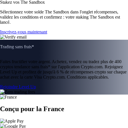
Stakez vos The Sandbox
Sélectionnez votre solde The Sandbox dans l'onglet récompenses,
validez les conditions et confirmez : votre staking The Sandbox est
lancé.
Inscrivez-vous maintenant
Trading sans frais*
Faites fructifier votre argent. Achetez, vendez ou tradez plus de 400
cryptos tendance sans frais* sur l'application Crypto.com. Rejoignez
Level Up et profitez de jusqu'à 6 % de récompenses crypto sur chaque
achat avec la carte Visa Crypto.com. Conditions applicables.
Rejoindre Level Up
Conçu pour la France