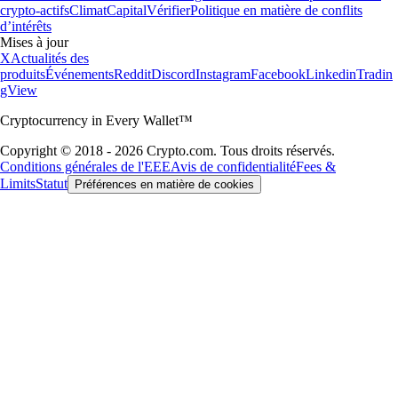
crypto-actifs
Climat
Capital
Vérifier
Politique en matière de conflits
d’intérêts
Mises à jour
X
Actualités des
produits
Événements
Reddit
Discord
Instagram
Facebook
Linkedin
Tradin
gView
Cryptocurrency in Every Wallet™
Copyright © 2018 - 2026 Crypto.com. Tous droits réservés.
Conditions générales de l'EEE
Avis de confidentialité
Fees &
Limits
Statut
Préférences en matière de cookies