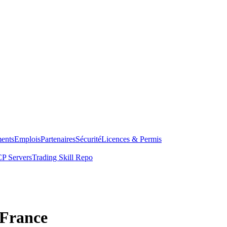
ents
Emplois
Partenaires
Sécurité
Licences & Permis
P Servers
Trading Skill Repo
 France