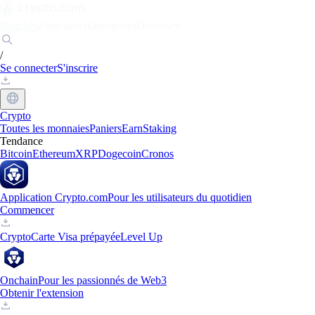
Marchés
Particuliers
Entreprises
Découvrir
/
Se connecter
S'inscrire
Crypto
Toutes les monnaies
Paniers
Earn
Staking
Tendance
Bitcoin
Ethereum
XRP
Dogecoin
Cronos
Application Crypto.com
Pour les utilisateurs du quotidien
Commencer
Crypto
Carte Visa prépayée
Level Up
Onchain
Pour les passionnés de Web3
Obtenir l'extension