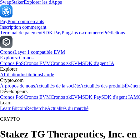
Swap
Staker
Explorer les dApps
Pay
Pour commerçants
Inscription commerçant
Terminal de paiement
SDK Pay
Plug-ins e-commerce
Prédictions
Cronos
Layer 1 compatible EVM
Explorez Cronos
Cronos PoS
Cronos EVM
Cronos zkEVM
SDK d'agent IA
Explorer
Affiliation
Institutions
Garde
Crypto.com
À propos de nous
Actualités de la société
Actualités des produits
Événem
Développeurs
Cronos PoS
Cronos EVM
Cronos zkEVM
SDK Pay
SDK d'agent IA
MC
Learn
Learn
Bitcoin
Recherche
Actualités du marché
CRYPTO
Stakez TG Therapeutics, Inc. en