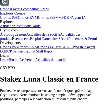
Cronos
Layer 1 compatible EVM
Explorez Cronos
Cronos PoS
Cronos EVM
Cronos zkEVM
SDK d'agent IA
Explorer
Affiliation
Institutions
Garde
Crypto.com
À propos de nous
Actualités de la société
Actualités des
produits
Événements
Emplois
Partenaires
Sécurité
Licences & Permis
Développeurs
Cronos PoS
Cronos EVM
Cronos zkEVM
SDK Pay
SDK d'agent
IA
MCP Servers
Trading Skill Repo
Learn
Learn
Bitcoin
Recherche
Actualités du marché
CRYPTO
Stakez Luna Classic en France
Profitez de récompenses sur vos actifs numériques grâce à l'app
Crypto.com. Nous rendons le staking simple : développez vos
positions, participez à la validation du réseau et plus encore.