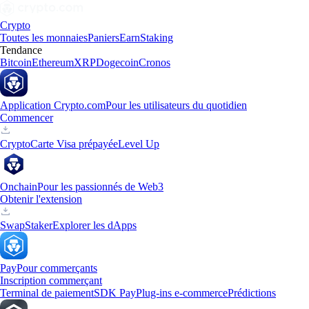
Crypto
Toutes les monnaies
Paniers
Earn
Staking
Tendance
Bitcoin
Ethereum
XRP
Dogecoin
Cronos
Application Crypto.com
Pour les utilisateurs du quotidien
Commencer
Crypto
Carte Visa prépayée
Level Up
Onchain
Pour les passionnés de Web3
Obtenir l'extension
Swap
Staker
Explorer les dApps
Pay
Pour commerçants
Inscription commerçant
Terminal de paiement
SDK Pay
Plug-ins e-commerce
Prédictions