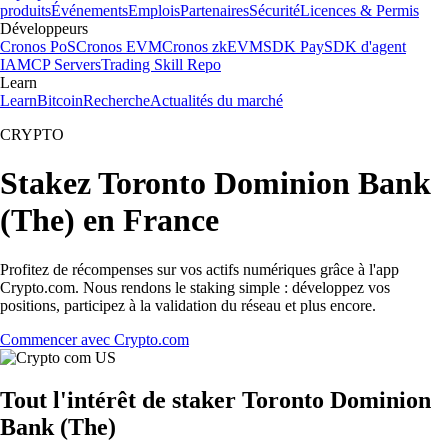
produits
Événements
Emplois
Partenaires
Sécurité
Licences & Permis
Développeurs
Cronos PoS
Cronos EVM
Cronos zkEVM
SDK Pay
SDK d'agent
IA
MCP Servers
Trading Skill Repo
Learn
Learn
Bitcoin
Recherche
Actualités du marché
CRYPTO
Stakez Toronto Dominion Bank
(The) en France
Profitez de récompenses sur vos actifs numériques grâce à l'app
Crypto.com. Nous rendons le staking simple : développez vos
positions, participez à la validation du réseau et plus encore.
Commencer avec Crypto.com
Tout l'intérêt de staker Toronto Dominion
Bank (The)