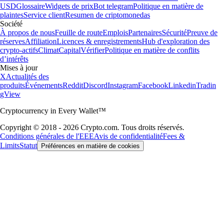
USD
Glossaire
Widgets de prix
Bot telegram
Politique en matière de
plaintes
Service client
Resumen de criptomonedas
Société
À propos de nous
Feuille de route
Emplois
Partenaires
Sécurité
Preuve de
réserves
Affiliation
Licences & enregistrements
Hub d'exploration des
crypto-actifs
Climat
Capital
Vérifier
Politique en matière de conflits
d’intérêts
Mises à jour
X
Actualités des
produits
Événements
Reddit
Discord
Instagram
Facebook
Linkedin
Tradin
gView
Cryptocurrency in Every Wallet™
Copyright © 2018 - 2026 Crypto.com. Tous droits réservés.
Conditions générales de l'EEE
Avis de confidentialité
Fees &
Limits
Statut
Préférences en matière de cookies