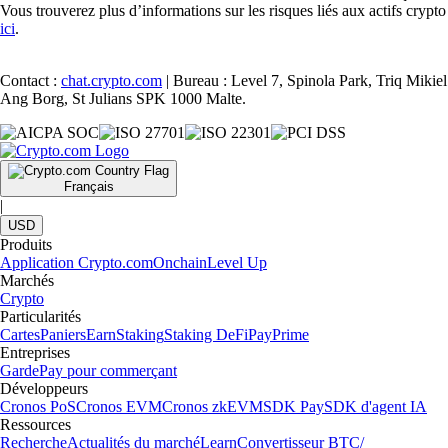
Vous trouverez plus d’informations sur les risques liés aux actifs crypto
ici
.
Contact :
chat.crypto.com
| Bureau : Level 7, Spinola Park, Triq Mikiel
Ang Borg, St Julians SPK 1000 Malte.
Français
|
USD
Produits
Application Crypto.com
Onchain
Level Up
Marchés
Crypto
Particularités
Cartes
Paniers
Earn
Staking
Staking DeFi
Pay
Prime
Entreprises
Garde
Pay pour commerçant
Développeurs
Cronos PoS
Cronos EVM
Cronos zkEVM
SDK Pay
SDK d'agent IA
Ressources
Recherche
Actualités du marché
Learn
Convertisseur BTC/