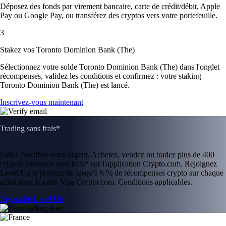
Déposez des fonds par virement bancaire, carte de crédit/débit, Apple
Pay ou Google Pay, ou transférez des cryptos vers votre portefeuille.
3
Stakez vos Toronto Dominion Bank (The)
Sélectionnez votre solde Toronto Dominion Bank (The) dans l'onglet
récompenses, validez les conditions et confirmez : votre staking
Toronto Dominion Bank (The) est lancé.
Inscrivez-vous maintenant
Trading sans frais*
Faites fructifier votre argent. Achetez, vendez ou tradez plus de 400
cryptos tendance sans frais* sur l'application Crypto.com. Rejoignez
Level Up et profitez de jusqu'à 6 % de récompenses crypto sur chaque
achat avec la carte Visa Crypto.com. Conditions applicables.
Rejoindre Level Up