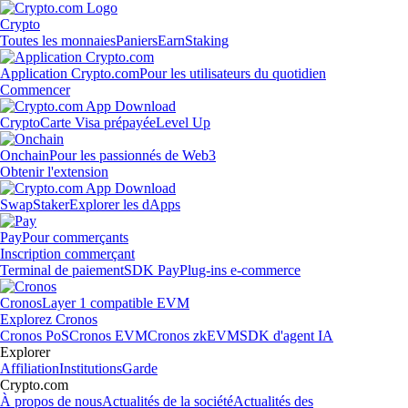
Crypto
Toutes les monnaies
Paniers
Earn
Staking
Application Crypto.com
Pour les utilisateurs du quotidien
Commencer
Crypto
Carte Visa prépayée
Level Up
Onchain
Pour les passionnés de Web3
Obtenir l'extension
Swap
Staker
Explorer les dApps
Pay
Pour commerçants
Inscription commerçant
Terminal de paiement
SDK Pay
Plug-ins e-commerce
Cronos
Layer 1 compatible EVM
Explorez Cronos
Cronos PoS
Cronos EVM
Cronos zkEVM
SDK d'agent IA
Explorer
Affiliation
Institutions
Garde
Crypto.com
À propos de nous
Actualités de la société
Actualités des