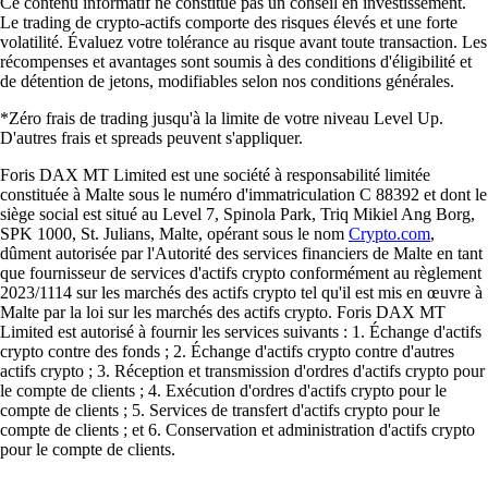
Ce contenu informatif ne constitue pas un conseil en investissement.
Le trading de crypto-actifs comporte des risques élevés et une forte
volatilité. Évaluez votre tolérance au risque avant toute transaction. Les
récompenses et avantages sont soumis à des conditions d'éligibilité et
de détention de jetons, modifiables selon nos conditions générales.
*Zéro frais de trading jusqu'à la limite de votre niveau Level Up.
D'autres frais et spreads peuvent s'appliquer.
Foris DAX MT Limited est une société à responsabilité limitée
constituée à Malte sous le numéro d'immatriculation C 88392 et dont le
siège social est situé au Level 7, Spinola Park, Triq Mikiel Ang Borg,
SPK 1000, St. Julians, Malte, opérant sous le nom
Crypto.com
,
dûment autorisée par l'Autorité des services financiers de Malte en tant
que fournisseur de services d'actifs crypto conformément au règlement
2023/1114 sur les marchés des actifs crypto tel qu'il est mis en œuvre à
Malte par la loi sur les marchés des actifs crypto. Foris DAX MT
Limited est autorisé à fournir les services suivants : 1. Échange d'actifs
crypto contre des fonds ; 2. Échange d'actifs crypto contre d'autres
actifs crypto ; 3. Réception et transmission d'ordres d'actifs crypto pour
le compte de clients ; 4. Exécution d'ordres d'actifs crypto pour le
compte de clients ; 5. Services de transfert d'actifs crypto pour le
compte de clients ; et 6. Conservation et administration d'actifs crypto
pour le compte de clients.