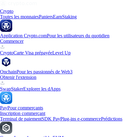
Crypto
Toutes les monnaies
Paniers
Earn
Staking
Application Crypto.com
Pour les utilisateurs du quotidien
Commencer
Crypto
Carte Visa prépayée
Level Up
Onchain
Pour les passionnés de Web3
Obtenir l'extension
Swap
Staker
Explorer les dApps
Pay
Pour commerçants
Inscription commerçant
Terminal de paiement
SDK Pay
Plug-ins e-commerce
Prédictions