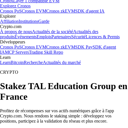
Cronos
Layer 1 compatible EVM
Explorez Cronos
Cronos PoS
Cronos EVM
Cronos zkEVM
SDK d'agent IA
Explorer
Affiliation
Institutions
Garde
Crypto.com
À propos de nous
Actualités de la société
Actualités des
produits
Événements
Emplois
Partenaires
Sécurité
Licences & Permis
Développeurs
Cronos PoS
Cronos EVM
Cronos zkEVM
SDK Pay
SDK d'agent
IA
MCP Servers
Trading Skill Repo
Learn
Learn
Bitcoin
Recherche
Actualités du marché
CRYPTO
Stakez TAL Education Group en
France
Profitez de récompenses sur vos actifs numériques grâce à l'app
Crypto.com. Nous rendons le staking simple : développez vos
positions, participez à la validation du réseau et plus encore.