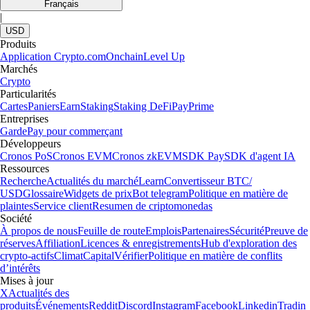
Français
|
USD
Produits
Application Crypto.com
Onchain
Level Up
Marchés
Crypto
Particularités
Cartes
Paniers
Earn
Staking
Staking DeFi
Pay
Prime
Entreprises
Garde
Pay pour commerçant
Développeurs
Cronos PoS
Cronos EVM
Cronos zkEVM
SDK Pay
SDK d'agent IA
Ressources
Recherche
Actualités du marché
Learn
Convertisseur BTC/
USD
Glossaire
Widgets de prix
Bot telegram
Politique en matière de
plaintes
Service client
Resumen de criptomonedas
Société
À propos de nous
Feuille de route
Emplois
Partenaires
Sécurité
Preuve de
réserves
Affiliation
Licences & enregistrements
Hub d'exploration des
crypto-actifs
Climat
Capital
Vérifier
Politique en matière de conflits
d’intérêts
Mises à jour
X
Actualités des
produits
Événements
Reddit
Discord
Instagram
Facebook
Linkedin
Tradin