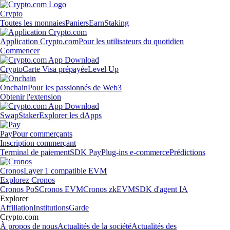
Crypto
Toutes les monnaies
Paniers
Earn
Staking
Application Crypto.com
Pour les utilisateurs du quotidien
Commencer
Crypto
Carte Visa prépayée
Level Up
Onchain
Pour les passionnés de Web3
Obtenir l'extension
Swap
Staker
Explorer les dApps
Pay
Pour commerçants
Inscription commerçant
Terminal de paiement
SDK Pay
Plug-ins e-commerce
Prédictions
Cronos
Layer 1 compatible EVM
Explorez Cronos
Cronos PoS
Cronos EVM
Cronos zkEVM
SDK d'agent IA
Explorer
Affiliation
Institutions
Garde
Crypto.com
À propos de nous
Actualités de la société
Actualités des