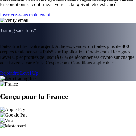
les conditions et confirmez : votre staking Synthetix est lancé.
Inscrivez-vous maintenant
Trading sans frais*
Faites fructifier votre argent. Achetez, vendez ou tradez plus de 400
cryptos tendance sans frais* sur l'application Crypto.com. Rejoignez
Level Up et profitez de jusqu'à 6 % de récompenses crypto sur chaque
achat avec la carte Visa Crypto.com. Conditions applicables.
Rejoindre Level Up
Conçu pour la France