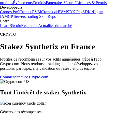
produits
Événements
Emplois
Partenaires
Sécurité
Licences & Permis
Développeurs
Cronos PoS
Cronos EVM
Cronos zkEVM
SDK Pay
SDK d'agent
IA
MCP Servers
Trading Skill Repo
Learn
Learn
Bitcoin
Recherche
Actualités du marché
CRYPTO
Stakez Synthetix en France
Profitez de récompenses sur vos actifs numériques grâce à l'app
Crypto.com. Nous rendons le staking simple : développez vos
positions, participez à la validation du réseau et plus encore.
Commencer avec Crypto.com
Tout l'intérêt de staker Synthetix
Générez des récompenses