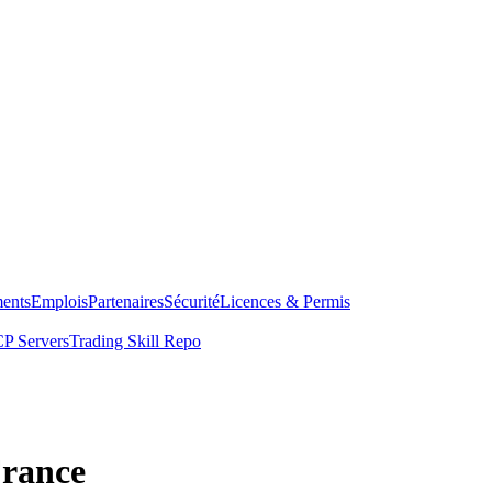
ents
Emplois
Partenaires
Sécurité
Licences & Permis
P Servers
Trading Skill Repo
France