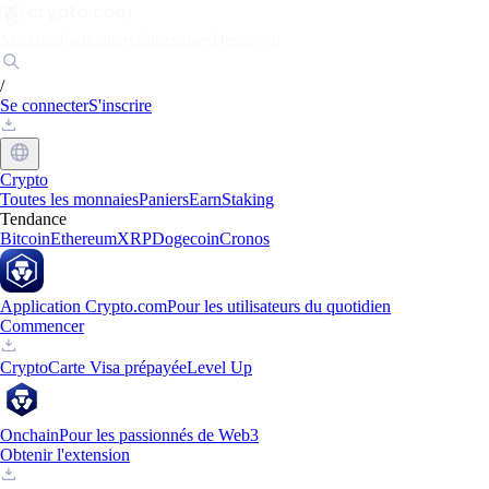
Marchés
Particuliers
Entreprises
Découvrir
/
Se connecter
S'inscrire
Crypto
Toutes les monnaies
Paniers
Earn
Staking
Tendance
Bitcoin
Ethereum
XRP
Dogecoin
Cronos
Application Crypto.com
Pour les utilisateurs du quotidien
Commencer
Crypto
Carte Visa prépayée
Level Up
Onchain
Pour les passionnés de Web3
Obtenir l'extension