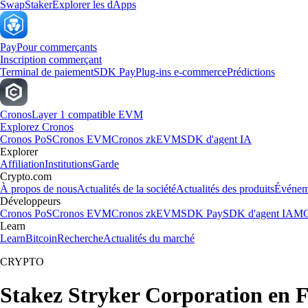
Swap
Staker
Explorer les dApps
Pay
Pour commerçants
Inscription commerçant
Terminal de paiement
SDK Pay
Plug-ins e-commerce
Prédictions
Cronos
Layer 1 compatible EVM
Explorez Cronos
Cronos PoS
Cronos EVM
Cronos zkEVM
SDK d'agent IA
Explorer
Affiliation
Institutions
Garde
Crypto.com
À propos de nous
Actualités de la société
Actualités des produits
Événem
Développeurs
Cronos PoS
Cronos EVM
Cronos zkEVM
SDK Pay
SDK d'agent IA
MC
Learn
Learn
Bitcoin
Recherche
Actualités du marché
CRYPTO
Stakez Stryker Corporation en 