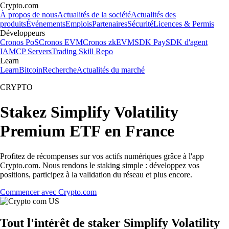
Crypto.com
À propos de nous
Actualités de la société
Actualités des
produits
Événements
Emplois
Partenaires
Sécurité
Licences & Permis
Développeurs
Cronos PoS
Cronos EVM
Cronos zkEVM
SDK Pay
SDK d'agent
IA
MCP Servers
Trading Skill Repo
Learn
Learn
Bitcoin
Recherche
Actualités du marché
CRYPTO
Stakez Simplify Volatility
Premium ETF en France
Profitez de récompenses sur vos actifs numériques grâce à l'app
Crypto.com. Nous rendons le staking simple : développez vos
positions, participez à la validation du réseau et plus encore.
Commencer avec Crypto.com
Tout l'intérêt de staker Simplify Volatility