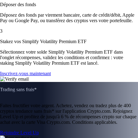
Déposer des fonds
Déposez des fonds par virement bancaire, carte de crédit/débit, Apple
Pay ou Google Pay, ou transférez des cryptos vers votre portefeuille.
3
Stakez vos Simplify Volatility Premium ETF
Sélectionnez votre solde Simplify Volatility Premium ETF dans
l'onglet récompenses, validez les conditions et confirmez : votre
staking Simplify Volatility Premium ETF est lancé.
Inscrivez-vous maintenant
Trading sans frais*
Faites fructifier votre argent. Achetez, vendez ou tradez plus de 400
cryptos tendance sans frais* sur l'application Crypto.com. Rejoignez
Level Up et profitez de jusqu'à 6 % de récompenses crypto sur chaque
achat avec la carte Visa Crypto.com. Conditions applicables.
Rejoindre Level Up