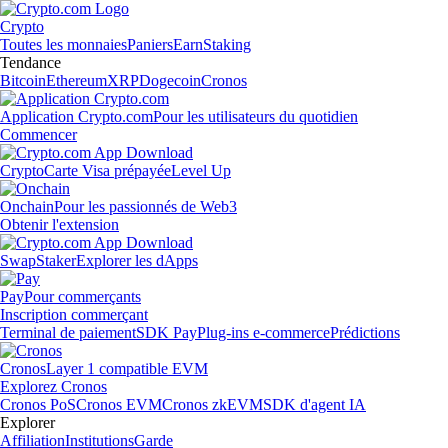
Crypto
Toutes les monnaies
Paniers
Earn
Staking
Tendance
Bitcoin
Ethereum
XRP
Dogecoin
Cronos
Application Crypto.com
Pour les utilisateurs du quotidien
Commencer
Crypto
Carte Visa prépayée
Level Up
Onchain
Pour les passionnés de Web3
Obtenir l'extension
Swap
Staker
Explorer les dApps
Pay
Pour commerçants
Inscription commerçant
Terminal de paiement
SDK Pay
Plug-ins e-commerce
Prédictions
Cronos
Layer 1 compatible EVM
Explorez Cronos
Cronos PoS
Cronos EVM
Cronos zkEVM
SDK d'agent IA
Explorer
Affiliation
Institutions
Garde