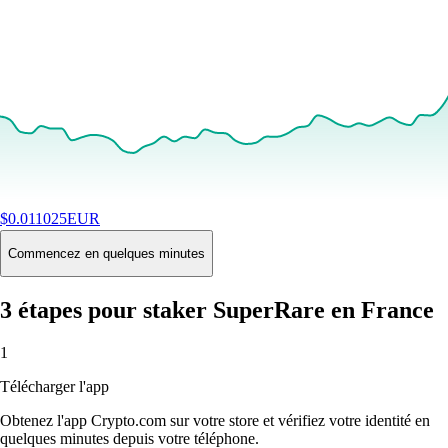
$
0.011025
EUR
+
3.43
%
24H
Buy
Commencez en quelques minutes
3 étapes pour staker SuperRare en France
1
Télécharger l'app
Obtenez l'app Crypto.com sur votre store et vérifiez votre identité en
quelques minutes depuis votre téléphone.