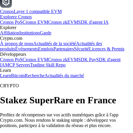
Cronos
Layer 1 compatible EVM
Explorez Cronos
Cronos PoS
Cronos EVM
Cronos zkEVM
SDK d'agent IA
Explorer
Affiliation
Institutions
Garde
Crypto.com
À propos de nous
Actualités de la société
Actualités des
produits
Événements
Emplois
Partenaires
Sécurité
Licences & Permis
Développeurs
Cronos PoS
Cronos EVM
Cronos zkEVM
SDK Pay
SDK d'agent
IA
MCP Servers
Trading Skill Repo
Learn
Learn
Bitcoin
Recherche
Actualités du marché
CRYPTO
Stakez SuperRare en France
Profitez de récompenses sur vos actifs numériques grâce à l'app
Crypto.com. Nous rendons le staking simple : développez vos
positions, participez à la validation du réseau et plus encore.