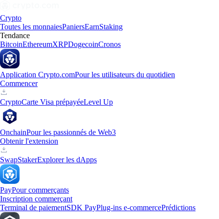
Crypto
Toutes les monnaies
Paniers
Earn
Staking
Tendance
Bitcoin
Ethereum
XRP
Dogecoin
Cronos
Application Crypto.com
Pour les utilisateurs du quotidien
Commencer
Crypto
Carte Visa prépayée
Level Up
Onchain
Pour les passionnés de Web3
Obtenir l'extension
Swap
Staker
Explorer les dApps
Pay
Pour commerçants
Inscription commerçant
Terminal de paiement
SDK Pay
Plug-ins e-commerce
Prédictions