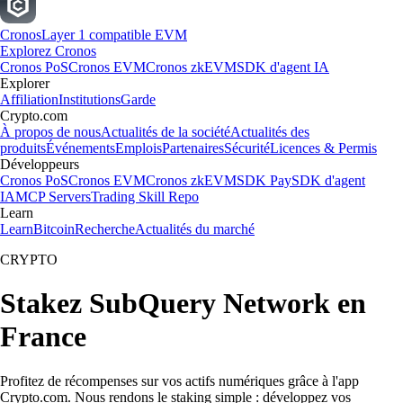
Cronos
Layer 1 compatible EVM
Explorez Cronos
Cronos PoS
Cronos EVM
Cronos zkEVM
SDK d'agent IA
Explorer
Affiliation
Institutions
Garde
Crypto.com
À propos de nous
Actualités de la société
Actualités des
produits
Événements
Emplois
Partenaires
Sécurité
Licences & Permis
Développeurs
Cronos PoS
Cronos EVM
Cronos zkEVM
SDK Pay
SDK d'agent
IA
MCP Servers
Trading Skill Repo
Learn
Learn
Bitcoin
Recherche
Actualités du marché
CRYPTO
Stakez SubQuery Network en
France
Profitez de récompenses sur vos actifs numériques grâce à l'app
Crypto.com. Nous rendons le staking simple : développez vos