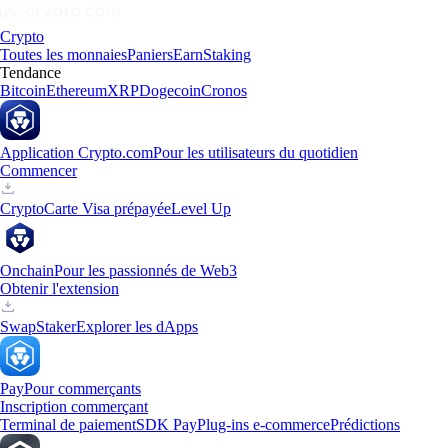
Crypto
Toutes les monnaies
Paniers
Earn
Staking
Tendance
Bitcoin
Ethereum
XRP
Dogecoin
Cronos
Application Crypto.com
Pour les utilisateurs du quotidien
Commencer
Crypto
Carte Visa prépayée
Level Up
Onchain
Pour les passionnés de Web3
Obtenir l'extension
Swap
Staker
Explorer les dApps
Pay
Pour commerçants
Inscription commerçant
Terminal de paiement
SDK Pay
Plug-ins e-commerce
Prédictions