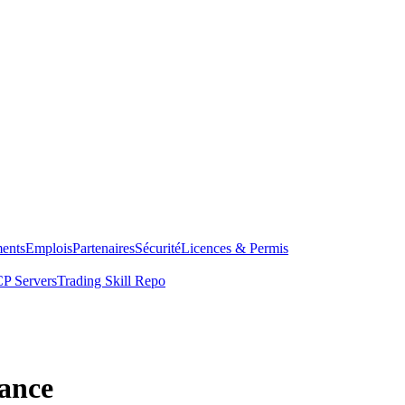
ents
Emplois
Partenaires
Sécurité
Licences & Permis
P Servers
Trading Skill Repo
rance