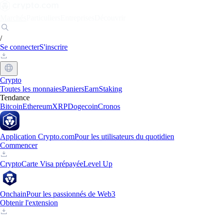
Marchés
Particuliers
Entreprises
Découvrir
/
Se connecter
S'inscrire
Crypto
Toutes les monnaies
Paniers
Earn
Staking
Tendance
Bitcoin
Ethereum
XRP
Dogecoin
Cronos
Application Crypto.com
Pour les utilisateurs du quotidien
Commencer
Crypto
Carte Visa prépayée
Level Up
Onchain
Pour les passionnés de Web3
Obtenir l'extension