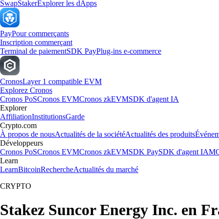
Swap
Staker
Explorer les dApps
Pay
Pour commerçants
Inscription commerçant
Terminal de paiement
SDK Pay
Plug-ins e-commerce
Cronos
Layer 1 compatible EVM
Explorez Cronos
Cronos PoS
Cronos EVM
Cronos zkEVM
SDK d'agent IA
Explorer
Affiliation
Institutions
Garde
Crypto.com
À propos de nous
Actualités de la société
Actualités des produits
Événem
Développeurs
Cronos PoS
Cronos EVM
Cronos zkEVM
SDK Pay
SDK d'agent IA
MC
Learn
Learn
Bitcoin
Recherche
Actualités du marché
CRYPTO
Stakez Suncor Energy Inc. en F