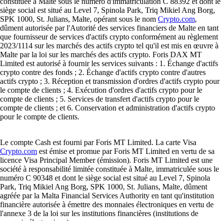
constituée à Malte sous le numéro d'immatriculation C 88392 et dont le
siège social est situé au Level 7, Spinola Park, Triq Mikiel Ang Borg,
SPK 1000, St. Julians, Malte, opérant sous le nom
Crypto.com
,
dûment autorisée par l'Autorité des services financiers de Malte en tant
que fournisseur de services d'actifs crypto conformément au règlement
2023/1114 sur les marchés des actifs crypto tel qu'il est mis en œuvre à
Malte par la loi sur les marchés des actifs crypto. Foris DAX MT
Limited est autorisé à fournir les services suivants : 1. Échange d'actifs
crypto contre des fonds ; 2. Échange d'actifs crypto contre d'autres
actifs crypto ; 3. Réception et transmission d'ordres d'actifs crypto pour
le compte de clients ; 4. Exécution d'ordres d'actifs crypto pour le
compte de clients ; 5. Services de transfert d'actifs crypto pour le
compte de clients ; et 6. Conservation et administration d'actifs crypto
pour le compte de clients.
Le compte Cash est fourni par Foris MT Limited. La carte Visa
Crypto.com
est émise et promue par Foris MT Limited en vertu de sa
licence Visa Principal Member (émission). Foris MT Limited est une
société à responsabilité limitée constituée à Malte, immatriculée sous le
numéro C 90348 et dont le siège social est situé au Level 7, Spinola
Park, Triq Mikiel Ang Borg, SPK 1000, St. Julians, Malte, dûment
agréée par la Malta Financial Services Authority en tant qu'institution
financière autorisée à émettre des monnaies électroniques en vertu de
l'annexe 3 de la loi sur les institutions financières (institutions de