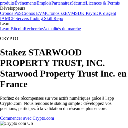
produits
Événements
Emplois
Partenaires
Sécurité
Licences & Permis
Développeurs
Cronos PoS
Cronos EVM
Cronos zkEVM
SDK Pay
SDK d'agent
IA
MCP Servers
Trading Skill Repo
Learn
Learn
Bitcoin
Recherche
Actualités du marché
CRYPTO
Stakez STARWOOD
PROPERTY TRUST, INC.
Starwood Property Trust Inc. en
France
Profitez de récompenses sur vos actifs numériques grâce à l'app
Crypto.com. Nous rendons le staking simple : développez vos
positions, participez à la validation du réseau et plus encore.
Commencer avec Crypto.com