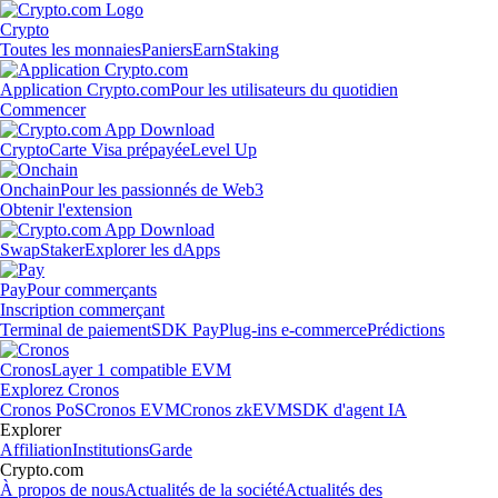
Crypto
Toutes les monnaies
Paniers
Earn
Staking
Application Crypto.com
Pour les utilisateurs du quotidien
Commencer
Crypto
Carte Visa prépayée
Level Up
Onchain
Pour les passionnés de Web3
Obtenir l'extension
Swap
Staker
Explorer les dApps
Pay
Pour commerçants
Inscription commerçant
Terminal de paiement
SDK Pay
Plug-ins e-commerce
Prédictions
Cronos
Layer 1 compatible EVM
Explorez Cronos
Cronos PoS
Cronos EVM
Cronos zkEVM
SDK d'agent IA
Explorer
Affiliation
Institutions
Garde
Crypto.com
À propos de nous
Actualités de la société
Actualités des