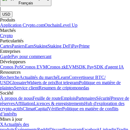
Français
|
USD
Produits
Application Crypto.com
Onchain
Level Up
Marchés
Crypto
Particularités
Cartes
Paniers
Earn
Staking
Staking DeFi
Pay
Prime
Entreprises
Garde
Pay pour commerçant
Développeurs
Cronos PoS
Cronos EVM
Cronos zkEVM
SDK Pay
SDK d'agent IA
Ressources
Recherche
Actualités du marché
Learn
Convertisseur BTC/
USD
Glossaire
Widgets de prix
Bot telegram
Politique en matière de
plaintes
Service client
Resumen de criptomonedas
Société
À propos de nous
Feuille de route
Emplois
Partenaires
Sécurité
Preuve de
réserves
Affiliation
Licences & enregistrements
Hub d'exploration des
crypto-actifs
Climat
Capital
Vérifier
Politique en matière de conflits
d’intérêts
Mises à jour
X
Actualités des
produits
Événements
Reddit
Discord
Instagram
Facebook
Linkedin
Tradin