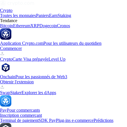
Crypto
Toutes les monnaies
Paniers
Earn
Staking
Tendance
Bitcoin
Ethereum
XRP
Dogecoin
Cronos
Application Crypto.com
Pour les utilisateurs du quotidien
Commencer
Crypto
Carte Visa prépayée
Level Up
Onchain
Pour les passionnés de Web3
Obtenir l'extension
Swap
Staker
Explorer les dApps
Pay
Pour commerçants
Inscription commerçant
Terminal de paiement
SDK Pay
Plug-ins e-commerce
Prédictions