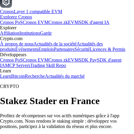
Cronos
Layer 1 compatible EVM
Explorez Cronos
Cronos PoS
Cronos EVM
Cronos zkEVM
SDK d'agent IA
Explorer
Affiliation
Institutions
Garde
Crypto.com
À propos de nous
Actualités de la société
Actualités des
produits
Événements
Emplois
Partenaires
Sécurité
Licences & Permis
Développeurs
Cronos PoS
Cronos EVM
Cronos zkEVM
SDK Pay
SDK d'agent
IA
MCP Servers
Trading Skill Repo
Learn
Learn
Bitcoin
Recherche
Actualités du marché
CRYPTO
Stakez Stader en France
Profitez de récompenses sur vos actifs numériques grâce à l'app
Crypto.com. Nous rendons le staking simple : développez vos
positions, participez à la validation du réseau et plus encore.