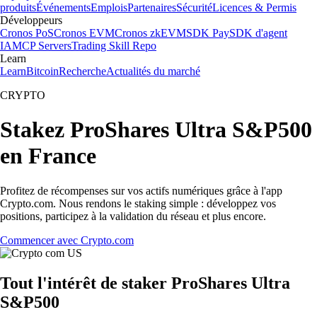
produits
Événements
Emplois
Partenaires
Sécurité
Licences & Permis
Développeurs
Cronos PoS
Cronos EVM
Cronos zkEVM
SDK Pay
SDK d'agent
IA
MCP Servers
Trading Skill Repo
Learn
Learn
Bitcoin
Recherche
Actualités du marché
CRYPTO
Stakez ProShares Ultra S&P500
en France
Profitez de récompenses sur vos actifs numériques grâce à l'app
Crypto.com. Nous rendons le staking simple : développez vos
positions, participez à la validation du réseau et plus encore.
Commencer avec Crypto.com
Tout l'intérêt de staker ProShares Ultra
S&P500