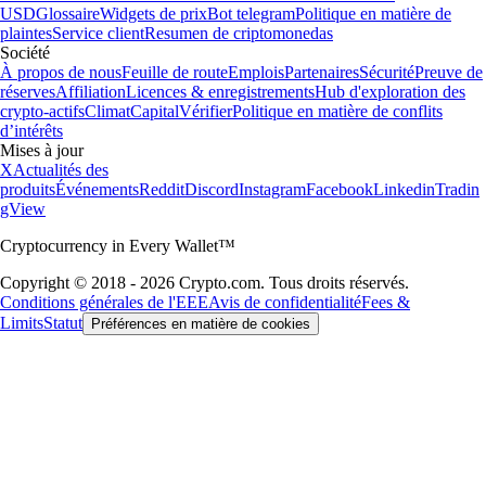
USD
Glossaire
Widgets de prix
Bot telegram
Politique en matière de
plaintes
Service client
Resumen de criptomonedas
Société
À propos de nous
Feuille de route
Emplois
Partenaires
Sécurité
Preuve de
réserves
Affiliation
Licences & enregistrements
Hub d'exploration des
crypto-actifs
Climat
Capital
Vérifier
Politique en matière de conflits
d’intérêts
Mises à jour
X
Actualités des
produits
Événements
Reddit
Discord
Instagram
Facebook
Linkedin
Tradin
gView
Cryptocurrency in Every Wallet™
Copyright © 2018 - 2026 Crypto.com. Tous droits réservés.
Conditions générales de l'EEE
Avis de confidentialité
Fees &
Limits
Statut
Préférences en matière de cookies