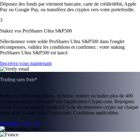
Déposez des fonds par virement bancaire, carte de crédit/débit, Apple
Pay ou Google Pay, ou transférez des cryptos vers votre portefeuille.
3
Stakez vos ProShares Ultra S&P500
Sélectionnez votre solde ProShares Ultra S&P500 dans l'onglet
récompenses, validez les conditions et confirmez : votre staking
ProShares Ultra S&P500 est lancé.
Inscrivez-vous maintenant
Trading sans frais*
Faites fructifier votre argent. Achetez, vendez ou tradez plus de 400
cryptos tendance sans frais* sur l'application Crypto.com. Rejoignez
Level Up et profitez de jusqu'à 6 % de récompenses crypto sur chaque
achat avec la carte Visa Crypto.com. Conditions applicables.
Rejoindre Level Up