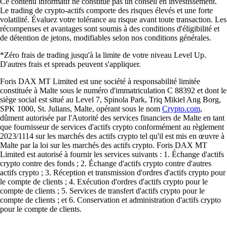
Ce contenu informatif ne constitue pas un conseil en investissement.
Le trading de crypto-actifs comporte des risques élevés et une forte
volatilité. Évaluez votre tolérance au risque avant toute transaction. Les
récompenses et avantages sont soumis à des conditions d'éligibilité et
de détention de jetons, modifiables selon nos conditions générales.
*Zéro frais de trading jusqu'à la limite de votre niveau Level Up.
D'autres frais et spreads peuvent s'appliquer.
Foris DAX MT Limited est une société à responsabilité limitée
constituée à Malte sous le numéro d'immatriculation C 88392 et dont le
siège social est situé au Level 7, Spinola Park, Triq Mikiel Ang Borg,
SPK 1000, St. Julians, Malte, opérant sous le nom
Crypto.com
,
dûment autorisée par l'Autorité des services financiers de Malte en tant
que fournisseur de services d'actifs crypto conformément au règlement
2023/1114 sur les marchés des actifs crypto tel qu'il est mis en œuvre à
Malte par la loi sur les marchés des actifs crypto. Foris DAX MT
Limited est autorisé à fournir les services suivants : 1. Échange d'actifs
crypto contre des fonds ; 2. Échange d'actifs crypto contre d'autres
actifs crypto ; 3. Réception et transmission d'ordres d'actifs crypto pour
le compte de clients ; 4. Exécution d'ordres d'actifs crypto pour le
compte de clients ; 5. Services de transfert d'actifs crypto pour le
compte de clients ; et 6. Conservation et administration d'actifs crypto
pour le compte de clients.