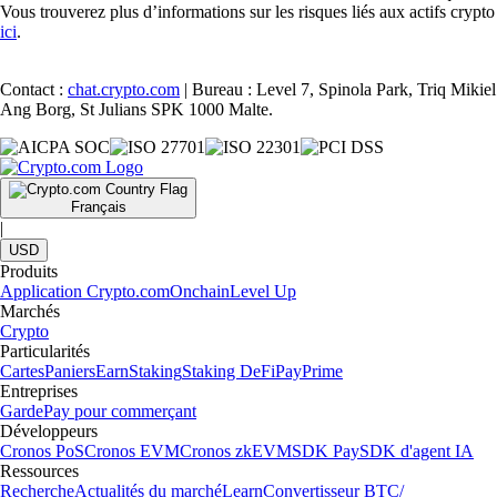
Vous trouverez plus d’informations sur les risques liés aux actifs crypto
ici
.
Contact :
chat.crypto.com
| Bureau : Level 7, Spinola Park, Triq Mikiel
Ang Borg, St Julians SPK 1000 Malte.
Français
|
USD
Produits
Application Crypto.com
Onchain
Level Up
Marchés
Crypto
Particularités
Cartes
Paniers
Earn
Staking
Staking DeFi
Pay
Prime
Entreprises
Garde
Pay pour commerçant
Développeurs
Cronos PoS
Cronos EVM
Cronos zkEVM
SDK Pay
SDK d'agent IA
Ressources
Recherche
Actualités du marché
Learn
Convertisseur BTC/