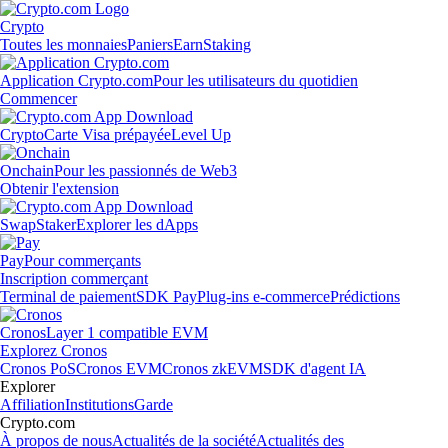
Crypto
Toutes les monnaies
Paniers
Earn
Staking
Application Crypto.com
Pour les utilisateurs du quotidien
Commencer
Crypto
Carte Visa prépayée
Level Up
Onchain
Pour les passionnés de Web3
Obtenir l'extension
Swap
Staker
Explorer les dApps
Pay
Pour commerçants
Inscription commerçant
Terminal de paiement
SDK Pay
Plug-ins e-commerce
Prédictions
Cronos
Layer 1 compatible EVM
Explorez Cronos
Cronos PoS
Cronos EVM
Cronos zkEVM
SDK d'agent IA
Explorer
Affiliation
Institutions
Garde
Crypto.com
À propos de nous
Actualités de la société
Actualités des