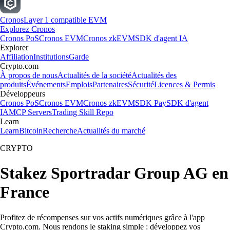
Cronos
Layer 1 compatible EVM
Explorez Cronos
Cronos PoS
Cronos EVM
Cronos zkEVM
SDK d'agent IA
Explorer
Affiliation
Institutions
Garde
Crypto.com
À propos de nous
Actualités de la société
Actualités des
produits
Événements
Emplois
Partenaires
Sécurité
Licences & Permis
Développeurs
Cronos PoS
Cronos EVM
Cronos zkEVM
SDK Pay
SDK d'agent
IA
MCP Servers
Trading Skill Repo
Learn
Learn
Bitcoin
Recherche
Actualités du marché
CRYPTO
Stakez Sportradar Group AG en
France
Profitez de récompenses sur vos actifs numériques grâce à l'app
Crypto.com. Nous rendons le staking simple : développez vos