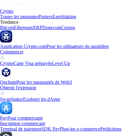
Crypto
Toutes les monnaies
Paniers
Earn
Staking
Tendance
Bitcoin
Ethereum
XRP
Dogecoin
Cronos
Application Crypto.com
Pour les utilisateurs du quotidien
Commencer
Crypto
Carte Visa prépayée
Level Up
Onchain
Pour les passionnés de Web3
Obtenir l'extension
Swap
Staker
Explorer les dApps
Pay
Pour commerçants
Inscription commerçant
Terminal de paiement
SDK Pay
Plug-ins e-commerce
Prédictions