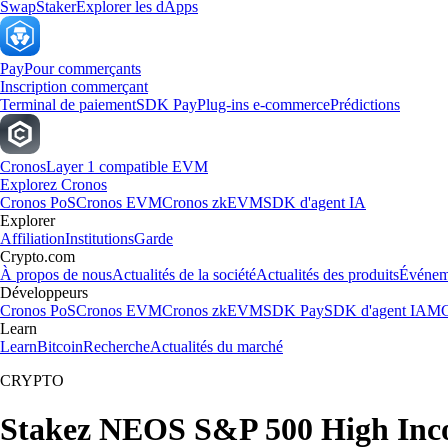
Swap
Staker
Explorer les dApps
Pay
Pour commerçants
Inscription commerçant
Terminal de paiement
SDK Pay
Plug-ins e-commerce
Prédictions
Cronos
Layer 1 compatible EVM
Explorez Cronos
Cronos PoS
Cronos EVM
Cronos zkEVM
SDK d'agent IA
Explorer
Affiliation
Institutions
Garde
Crypto.com
À propos de nous
Actualités de la société
Actualités des produits
Événem
Développeurs
Cronos PoS
Cronos EVM
Cronos zkEVM
SDK Pay
SDK d'agent IA
MC
Learn
Learn
Bitcoin
Recherche
Actualités du marché
CRYPTO
Stakez NEOS S&P 500 High Inc