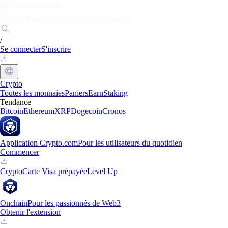
Marchés
Particuliers
Entreprises
Découvrir
/
Se connecter
S'inscrire
Crypto
Toutes les monnaies
Paniers
Earn
Staking
Tendance
Bitcoin
Ethereum
XRP
Dogecoin
Cronos
Application Crypto.com
Pour les utilisateurs du quotidien
Commencer
Crypto
Carte Visa prépayée
Level Up
Onchain
Pour les passionnés de Web3
Obtenir l'extension