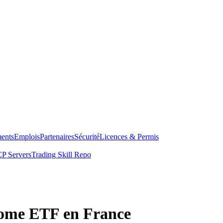
ents
Emplois
Partenaires
Sécurité
Licences & Permis
P Servers
Trading Skill Repo
ome ETF en France