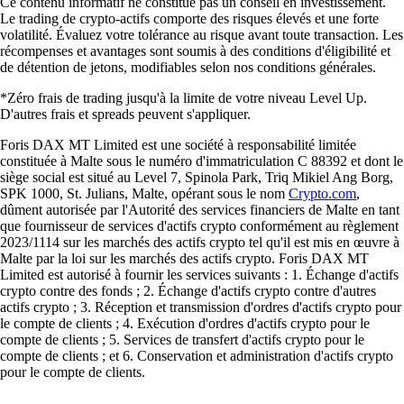
Ce contenu informatif ne constitue pas un conseil en investissement.
Le trading de crypto-actifs comporte des risques élevés et une forte
volatilité. Évaluez votre tolérance au risque avant toute transaction. Les
récompenses et avantages sont soumis à des conditions d'éligibilité et
de détention de jetons, modifiables selon nos conditions générales.
*Zéro frais de trading jusqu'à la limite de votre niveau Level Up.
D'autres frais et spreads peuvent s'appliquer.
Foris DAX MT Limited est une société à responsabilité limitée
constituée à Malte sous le numéro d'immatriculation C 88392 et dont le
siège social est situé au Level 7, Spinola Park, Triq Mikiel Ang Borg,
SPK 1000, St. Julians, Malte, opérant sous le nom
Crypto.com
,
dûment autorisée par l'Autorité des services financiers de Malte en tant
que fournisseur de services d'actifs crypto conformément au règlement
2023/1114 sur les marchés des actifs crypto tel qu'il est mis en œuvre à
Malte par la loi sur les marchés des actifs crypto. Foris DAX MT
Limited est autorisé à fournir les services suivants : 1. Échange d'actifs
crypto contre des fonds ; 2. Échange d'actifs crypto contre d'autres
actifs crypto ; 3. Réception et transmission d'ordres d'actifs crypto pour
le compte de clients ; 4. Exécution d'ordres d'actifs crypto pour le
compte de clients ; 5. Services de transfert d'actifs crypto pour le
compte de clients ; et 6. Conservation et administration d'actifs crypto
pour le compte de clients.