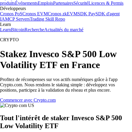
produits
Événements
Emplois
Partenaires
Sécurité
Licences & Permis
Développeurs
Cronos PoS
Cronos EVM
Cronos zkEVM
SDK Pay
SDK d'agent
IA
MCP Servers
Trading Skill Repo
Learn
Learn
Bitcoin
Recherche
Actualités du marché
CRYPTO
Stakez Invesco S&P 500 Low
Volatility ETF en France
Profitez de récompenses sur vos actifs numériques grâce à l'app
Crypto.com. Nous rendons le staking simple : développez vos
positions, participez à la validation du réseau et plus encore.
Commencer avec Crypto.com
Tout l'intérêt de staker Invesco S&P 500
Low Volatility ETF