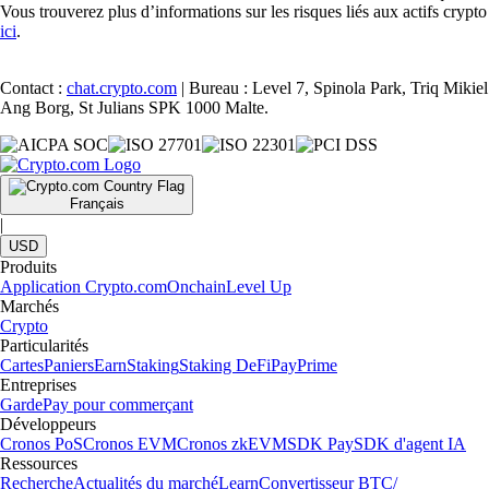
Vous trouverez plus d’informations sur les risques liés aux actifs crypto
ici
.
Contact :
chat.crypto.com
| Bureau : Level 7, Spinola Park, Triq Mikiel
Ang Borg, St Julians SPK 1000 Malte.
Français
|
USD
Produits
Application Crypto.com
Onchain
Level Up
Marchés
Crypto
Particularités
Cartes
Paniers
Earn
Staking
Staking DeFi
Pay
Prime
Entreprises
Garde
Pay pour commerçant
Développeurs
Cronos PoS
Cronos EVM
Cronos zkEVM
SDK Pay
SDK d'agent IA
Ressources
Recherche
Actualités du marché
Learn
Convertisseur BTC/