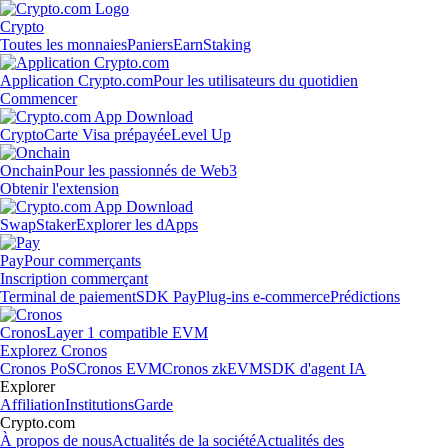
Crypto
Toutes les monnaies
Paniers
Earn
Staking
Application Crypto.com
Pour les utilisateurs du quotidien
Commencer
Crypto
Carte Visa prépayée
Level Up
Onchain
Pour les passionnés de Web3
Obtenir l'extension
Swap
Staker
Explorer les dApps
Pay
Pour commerçants
Inscription commerçant
Terminal de paiement
SDK Pay
Plug-ins e-commerce
Prédictions
Cronos
Layer 1 compatible EVM
Explorez Cronos
Cronos PoS
Cronos EVM
Cronos zkEVM
SDK d'agent IA
Explorer
Affiliation
Institutions
Garde
Crypto.com
À propos de nous
Actualités de la société
Actualités des