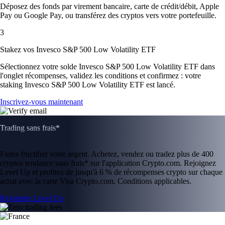
Déposez des fonds par virement bancaire, carte de crédit/débit, Apple
Pay ou Google Pay, ou transférez des cryptos vers votre portefeuille.
3
Stakez vos Invesco S&P 500 Low Volatility ETF
Sélectionnez votre solde Invesco S&P 500 Low Volatility ETF dans
l'onglet récompenses, validez les conditions et confirmez : votre
staking Invesco S&P 500 Low Volatility ETF est lancé.
Inscrivez-vous maintenant
Trading sans frais*
Faites fructifier votre argent. Achetez, vendez ou tradez plus de 400
cryptos tendance sans frais* sur l'application Crypto.com. Rejoignez
Level Up et profitez de jusqu'à 6 % de récompenses crypto sur chaque
achat avec la carte Visa Crypto.com. Conditions applicables.
Rejoindre Level Up