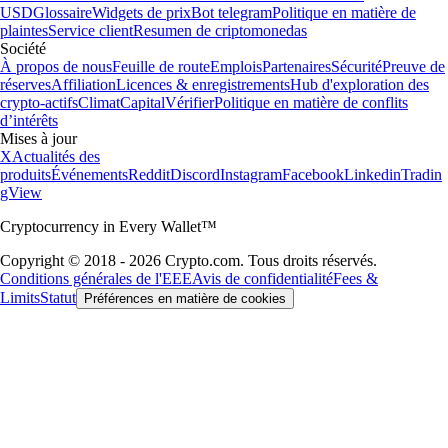
USD
Glossaire
Widgets de prix
Bot telegram
Politique en matière de
plaintes
Service client
Resumen de criptomonedas
Société
À propos de nous
Feuille de route
Emplois
Partenaires
Sécurité
Preuve de
réserves
Affiliation
Licences & enregistrements
Hub d'exploration des
crypto-actifs
Climat
Capital
Vérifier
Politique en matière de conflits
d’intérêts
Mises à jour
X
Actualités des
produits
Événements
Reddit
Discord
Instagram
Facebook
Linkedin
Tradin
gView
Cryptocurrency in Every Wallet™
Copyright © 2018 - 2026 Crypto.com. Tous droits réservés.
Conditions générales de l'EEE
Avis de confidentialité
Fees &
Limits
Statut
Préférences en matière de cookies