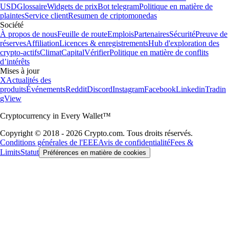
USD
Glossaire
Widgets de prix
Bot telegram
Politique en matière de
plaintes
Service client
Resumen de criptomonedas
Société
À propos de nous
Feuille de route
Emplois
Partenaires
Sécurité
Preuve de
réserves
Affiliation
Licences & enregistrements
Hub d'exploration des
crypto-actifs
Climat
Capital
Vérifier
Politique en matière de conflits
d’intérêts
Mises à jour
X
Actualités des
produits
Événements
Reddit
Discord
Instagram
Facebook
Linkedin
Tradin
gView
Cryptocurrency in Every Wallet™
Copyright © 2018 - 2026 Crypto.com. Tous droits réservés.
Conditions générales de l'EEE
Avis de confidentialité
Fees &
Limits
Statut
Préférences en matière de cookies