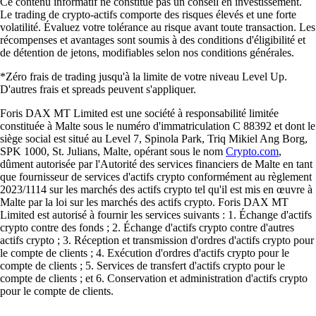
Ce contenu informatif ne constitue pas un conseil en investissement.
Le trading de crypto-actifs comporte des risques élevés et une forte
volatilité. Évaluez votre tolérance au risque avant toute transaction. Les
récompenses et avantages sont soumis à des conditions d'éligibilité et
de détention de jetons, modifiables selon nos conditions générales.
*Zéro frais de trading jusqu'à la limite de votre niveau Level Up.
D'autres frais et spreads peuvent s'appliquer.
Foris DAX MT Limited est une société à responsabilité limitée
constituée à Malte sous le numéro d'immatriculation C 88392 et dont le
siège social est situé au Level 7, Spinola Park, Triq Mikiel Ang Borg,
SPK 1000, St. Julians, Malte, opérant sous le nom
Crypto.com
,
dûment autorisée par l'Autorité des services financiers de Malte en tant
que fournisseur de services d'actifs crypto conformément au règlement
2023/1114 sur les marchés des actifs crypto tel qu'il est mis en œuvre à
Malte par la loi sur les marchés des actifs crypto. Foris DAX MT
Limited est autorisé à fournir les services suivants : 1. Échange d'actifs
crypto contre des fonds ; 2. Échange d'actifs crypto contre d'autres
actifs crypto ; 3. Réception et transmission d'ordres d'actifs crypto pour
le compte de clients ; 4. Exécution d'ordres d'actifs crypto pour le
compte de clients ; 5. Services de transfert d'actifs crypto pour le
compte de clients ; et 6. Conservation et administration d'actifs crypto
pour le compte de clients.