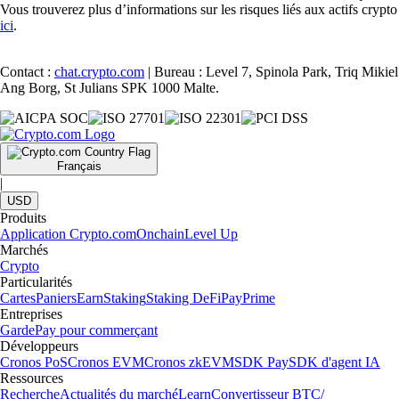
Vous trouverez plus d’informations sur les risques liés aux actifs crypto
ici
.
Contact :
chat.crypto.com
| Bureau : Level 7, Spinola Park, Triq Mikiel
Ang Borg, St Julians SPK 1000 Malte.
Français
|
USD
Produits
Application Crypto.com
Onchain
Level Up
Marchés
Crypto
Particularités
Cartes
Paniers
Earn
Staking
Staking DeFi
Pay
Prime
Entreprises
Garde
Pay pour commerçant
Développeurs
Cronos PoS
Cronos EVM
Cronos zkEVM
SDK Pay
SDK d'agent IA
Ressources
Recherche
Actualités du marché
Learn
Convertisseur BTC/