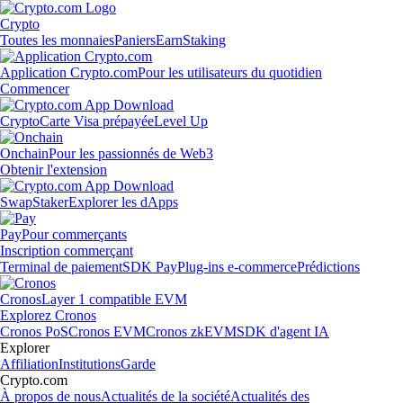
Crypto
Toutes les monnaies
Paniers
Earn
Staking
Application Crypto.com
Pour les utilisateurs du quotidien
Commencer
Crypto
Carte Visa prépayée
Level Up
Onchain
Pour les passionnés de Web3
Obtenir l'extension
Swap
Staker
Explorer les dApps
Pay
Pour commerçants
Inscription commerçant
Terminal de paiement
SDK Pay
Plug-ins e-commerce
Prédictions
Cronos
Layer 1 compatible EVM
Explorez Cronos
Cronos PoS
Cronos EVM
Cronos zkEVM
SDK d'agent IA
Explorer
Affiliation
Institutions
Garde
Crypto.com
À propos de nous
Actualités de la société
Actualités des