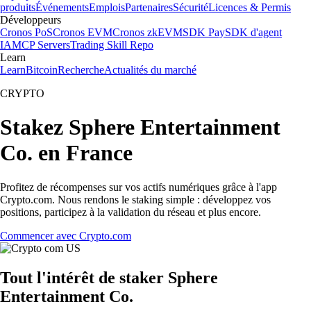
produits
Événements
Emplois
Partenaires
Sécurité
Licences & Permis
Développeurs
Cronos PoS
Cronos EVM
Cronos zkEVM
SDK Pay
SDK d'agent
IA
MCP Servers
Trading Skill Repo
Learn
Learn
Bitcoin
Recherche
Actualités du marché
CRYPTO
Stakez Sphere Entertainment
Co. en France
Profitez de récompenses sur vos actifs numériques grâce à l'app
Crypto.com. Nous rendons le staking simple : développez vos
positions, participez à la validation du réseau et plus encore.
Commencer avec Crypto.com
Tout l'intérêt de staker Sphere
Entertainment Co.