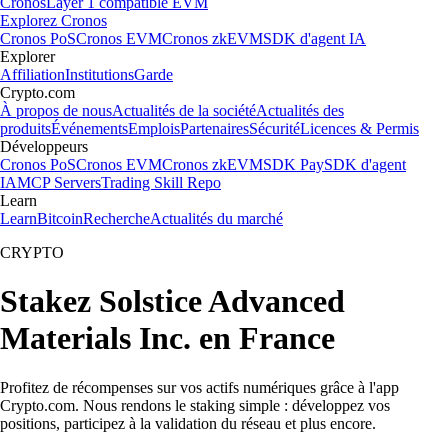
Cronos
Layer 1 compatible EVM
Explorez Cronos
Cronos PoS
Cronos EVM
Cronos zkEVM
SDK d'agent IA
Explorer
Affiliation
Institutions
Garde
Crypto.com
À propos de nous
Actualités de la société
Actualités des
produits
Événements
Emplois
Partenaires
Sécurité
Licences & Permis
Développeurs
Cronos PoS
Cronos EVM
Cronos zkEVM
SDK Pay
SDK d'agent
IA
MCP Servers
Trading Skill Repo
Learn
Learn
Bitcoin
Recherche
Actualités du marché
CRYPTO
Stakez Solstice Advanced
Materials Inc. en France
Profitez de récompenses sur vos actifs numériques grâce à l'app
Crypto.com. Nous rendons le staking simple : développez vos
positions, participez à la validation du réseau et plus encore.