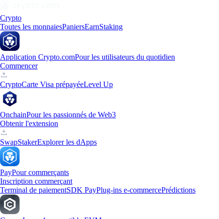
Crypto
Toutes les monnaies
Paniers
Earn
Staking
Application Crypto.com
Pour les utilisateurs du quotidien
Commencer
Crypto
Carte Visa prépayée
Level Up
Onchain
Pour les passionnés de Web3
Obtenir l'extension
Swap
Staker
Explorer les dApps
Pay
Pour commerçants
Inscription commerçant
Terminal de paiement
SDK Pay
Plug-ins e-commerce
Prédictions