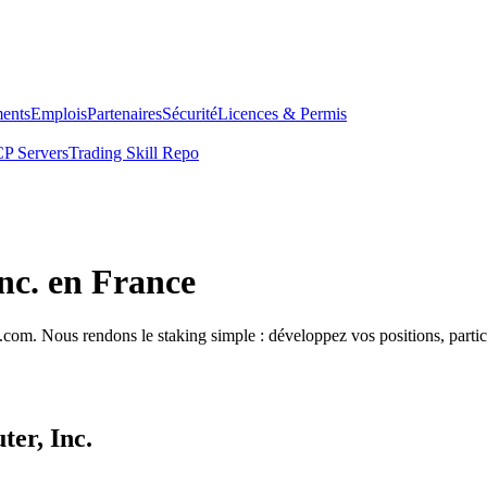
ents
Emplois
Partenaires
Sécurité
Licences & Permis
P Servers
Trading Skill Repo
nc. en France
com. Nous rendons le staking simple : développez vos positions, partici
ter, Inc.