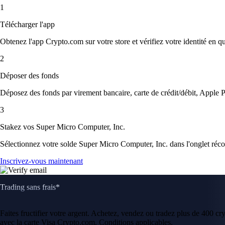
1
Télécharger l'app
Obtenez l'app Crypto.com sur votre store et vérifiez votre identité en 
2
Déposer des fonds
Déposez des fonds par virement bancaire, carte de crédit/débit, Apple P
3
Stakez vos Super Micro Computer, Inc.
Sélectionnez votre solde Super Micro Computer, Inc. dans l'onglet réco
Inscrivez-vous maintenant
Trading sans frais*
Faites fructifier votre argent. Achetez, vendez ou tradez plus de 400 c
avec la carte Visa Crypto.com. Conditions applicables.