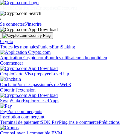
Marchés
Particuliers
Entreprises
Découvrir
/
Se connecter
S'inscrire
Crypto
Toutes les monnaies
Paniers
Earn
Staking
Application Crypto.com
Pour les utilisateurs du quotidien
Commencer
Crypto
Carte Visa prépayée
Level Up
Onchain
Pour les passionnés de Web3
Obtenir l'extension
Swap
Staker
Explorer les dApps
Pay
Pour commerçants
Inscription commerçant
Terminal de paiement
SDK Pay
Plug-ins e-commerce
Prédictions
Cronos
Layer 1 compatible EVM