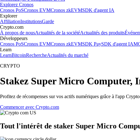
Explorez Cronos
Cronos PoS
Cronos EVM
Cronos zkEVM
SDK d'agent IA
Explorer
Affiliation
Institutions
Garde
Crypto.com
À propos de nous
Actualités de la société
Actualités des produits
Événem
Développeurs
Cronos PoS
Cronos EVM
Cronos zkEVM
SDK Pay
SDK d'agent IA
MC
Learn
Learn
Bitcoin
Recherche
Actualités du marché
CRYPTO
Stakez Super Micro Computer, I
Profitez de récompenses sur vos actifs numériques grâce à l'app Crypto.
Commencer avec Crypto.com
Tout l'intérêt de staker Super Micro Compu