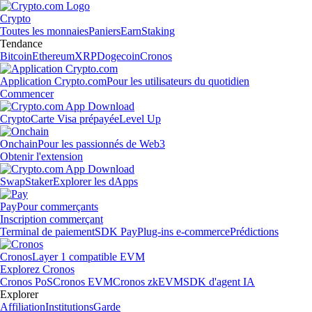
Crypto
Toutes les monnaies
Paniers
Earn
Staking
Tendance
Bitcoin
Ethereum
XRP
Dogecoin
Cronos
Application Crypto.com
Pour les utilisateurs du quotidien
Commencer
Crypto
Carte Visa prépayée
Level Up
Onchain
Pour les passionnés de Web3
Obtenir l'extension
Swap
Staker
Explorer les dApps
Pay
Pour commerçants
Inscription commerçant
Terminal de paiement
SDK Pay
Plug-ins e-commerce
Prédictions
Cronos
Layer 1 compatible EVM
Explorez Cronos
Cronos PoS
Cronos EVM
Cronos zkEVM
SDK d'agent IA
Explorer
Affiliation
Institutions
Garde