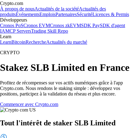
Crypto.com
À propos de nous
Actualités de la société
Actualités des
produits
Événements
Emplois
Partenaires
Sécurité
Licences & Permis
Développeurs
Cronos PoS
Cronos EVM
Cronos zkEVM
SDK Pay
SDK d'agent
IA
MCP Servers
Trading Skill Repo
Learn
Learn
Bitcoin
Recherche
Actualités du marché
CRYPTO
Stakez SLB Limited en France
Profitez de récompenses sur vos actifs numériques grâce à l'app
Crypto.com. Nous rendons le staking simple : développez vos
positions, participez à la validation du réseau et plus encore.
Commencer avec Crypto.com
Tout l'intérêt de staker SLB Limited