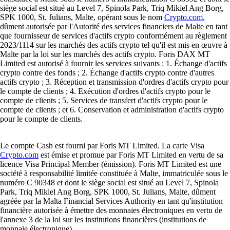
siège social est situé au Level 7, Spinola Park, Triq Mikiel Ang Borg,
SPK 1000, St. Julians, Malte, opérant sous le nom
Crypto.com
,
dûment autorisée par l'Autorité des services financiers de Malte en tant
que fournisseur de services d'actifs crypto conformément au règlement
2023/1114 sur les marchés des actifs crypto tel qu'il est mis en œuvre à
Malte par la loi sur les marchés des actifs crypto. Foris DAX MT
Limited est autorisé à fournir les services suivants : 1. Échange d'actifs
crypto contre des fonds ; 2. Échange d'actifs crypto contre d'autres
actifs crypto ; 3. Réception et transmission d'ordres d'actifs crypto pour
le compte de clients ; 4. Exécution d'ordres d'actifs crypto pour le
compte de clients ; 5. Services de transfert d'actifs crypto pour le
compte de clients ; et 6. Conservation et administration d'actifs crypto
pour le compte de clients.
Le compte Cash est fourni par Foris MT Limited. La carte Visa
Crypto.com
est émise et promue par Foris MT Limited en vertu de sa
licence Visa Principal Member (émission). Foris MT Limited est une
société à responsabilité limitée constituée à Malte, immatriculée sous le
numéro C 90348 et dont le siège social est situé au Level 7, Spinola
Park, Triq Mikiel Ang Borg, SPK 1000, St. Julians, Malte, dûment
agréée par la Malta Financial Services Authority en tant qu'institution
financière autorisée à émettre des monnaies électroniques en vertu de
l'annexe 3 de la loi sur les institutions financières (institutions de
monnaie électronique).