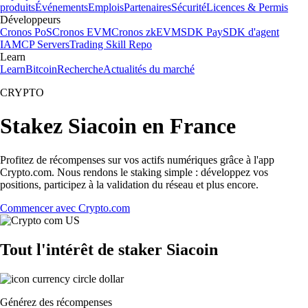
produits
Événements
Emplois
Partenaires
Sécurité
Licences & Permis
Développeurs
Cronos PoS
Cronos EVM
Cronos zkEVM
SDK Pay
SDK d'agent
IA
MCP Servers
Trading Skill Repo
Learn
Learn
Bitcoin
Recherche
Actualités du marché
CRYPTO
Stakez Siacoin en France
Profitez de récompenses sur vos actifs numériques grâce à l'app
Crypto.com. Nous rendons le staking simple : développez vos
positions, participez à la validation du réseau et plus encore.
Commencer avec Crypto.com
Tout l'intérêt de staker Siacoin
Générez des récompenses