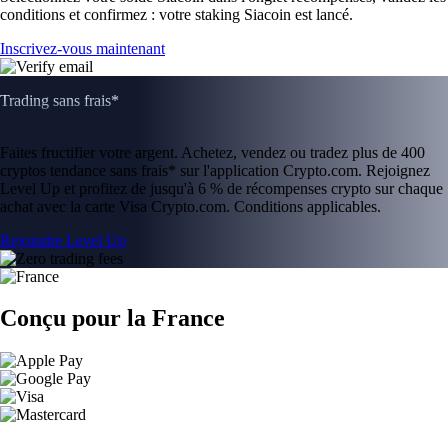
conditions et confirmez : votre staking Siacoin est lancé.
Inscrivez-vous maintenant
Trading sans frais*
Faites fructifier votre argent. Achetez, vendez ou tradez plus de 400
cryptos tendance sans frais* sur l'application Crypto.com. Rejoignez
Level Up et profitez de jusqu'à 6 % de récompenses crypto sur chaque
achat avec la carte Visa Crypto.com. Conditions applicables.
Rejoindre Level Up
Conçu pour la France