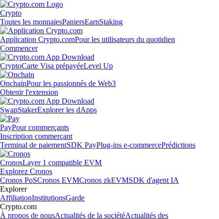
Crypto
Toutes les monnaies
Paniers
Earn
Staking
Application Crypto.com
Pour les utilisateurs du quotidien
Commencer
Crypto
Carte Visa prépayée
Level Up
Onchain
Pour les passionnés de Web3
Obtenir l'extension
Swap
Staker
Explorer les dApps
Pay
Pour commerçants
Inscription commerçant
Terminal de paiement
SDK Pay
Plug-ins e-commerce
Prédictions
Cronos
Layer 1 compatible EVM
Explorez Cronos
Cronos PoS
Cronos EVM
Cronos zkEVM
SDK d'agent IA
Explorer
Affiliation
Institutions
Garde
Crypto.com
À propos de nous
Actualités de la société
Actualités des