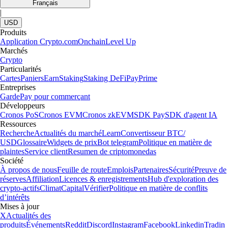
Français
|
USD
Produits
Application Crypto.com
Onchain
Level Up
Marchés
Crypto
Particularités
Cartes
Paniers
Earn
Staking
Staking DeFi
Pay
Prime
Entreprises
Garde
Pay pour commerçant
Développeurs
Cronos PoS
Cronos EVM
Cronos zkEVM
SDK Pay
SDK d'agent IA
Ressources
Recherche
Actualités du marché
Learn
Convertisseur BTC/
USD
Glossaire
Widgets de prix
Bot telegram
Politique en matière de
plaintes
Service client
Resumen de criptomonedas
Société
À propos de nous
Feuille de route
Emplois
Partenaires
Sécurité
Preuve de
réserves
Affiliation
Licences & enregistrements
Hub d'exploration des
crypto-actifs
Climat
Capital
Vérifier
Politique en matière de conflits
d’intérêts
Mises à jour
X
Actualités des
produits
Événements
Reddit
Discord
Instagram
Facebook
Linkedin
Tradin