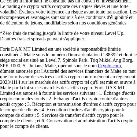
Ce contenu informatif ne constitue pas un conseil en investissement.
Le trading de crypto-actifs comporte des risques élevés et une forte
volatilité. Évaluez votre tolérance au risque avant toute transaction. Les
récompenses et avantages sont soumis à des conditions d'éligibilité et
de détention de jetons, modifiables selon nos conditions générales.
*Zéro frais de trading jusqu'à la limite de votre niveau Level Up.
D'autres frais et spreads peuvent s'appliquer.
Foris DAX MT Limited est une société à responsabilité limitée
constituée à Malte sous le numéro d'immatriculation C 88392 et dont le
siège social est situé au Level 7, Spinola Park, Triq Mikiel Ang Borg,
SPK 1000, St. Julians, Malte, opérant sous le nom
Crypto.com
,
dûment autorisée par l'Autorité des services financiers de Malte en tant
que fournisseur de services d'actifs crypto conformément au règlement
2023/1114 sur les marchés des actifs crypto tel qu'il est mis en œuvre à
Malte par la loi sur les marchés des actifs crypto. Foris DAX MT
Limited est autorisé à fournir les services suivants : 1. Échange d'actifs
crypto contre des fonds ; 2. Échange d'actifs crypto contre d'autres
actifs crypto ; 3. Réception et transmission d'ordres d'actifs crypto pour
le compte de clients ; 4. Exécution d'ordres d'actifs crypto pour le
compte de clients ; 5. Services de transfert d'actifs crypto pour le
compte de clients ; et 6. Conservation et administration d'actifs crypto
pour le compte de clients.