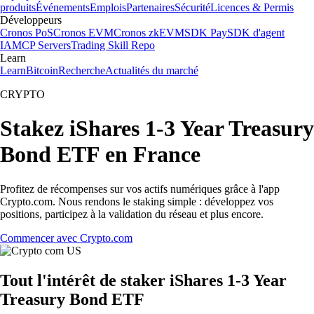
produits
Événements
Emplois
Partenaires
Sécurité
Licences & Permis
Développeurs
Cronos PoS
Cronos EVM
Cronos zkEVM
SDK Pay
SDK d'agent
IA
MCP Servers
Trading Skill Repo
Learn
Learn
Bitcoin
Recherche
Actualités du marché
CRYPTO
Stakez iShares 1-3 Year Treasury
Bond ETF en France
Profitez de récompenses sur vos actifs numériques grâce à l'app
Crypto.com. Nous rendons le staking simple : développez vos
positions, participez à la validation du réseau et plus encore.
Commencer avec Crypto.com
Tout l'intérêt de staker iShares 1-3 Year
Treasury Bond ETF