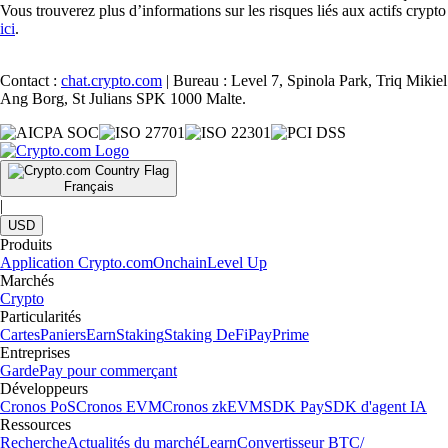
Vous trouverez plus d’informations sur les risques liés aux actifs crypto
ici
.
Contact :
chat.crypto.com
| Bureau : Level 7, Spinola Park, Triq Mikiel
Ang Borg, St Julians SPK 1000 Malte.
Français
|
USD
Produits
Application Crypto.com
Onchain
Level Up
Marchés
Crypto
Particularités
Cartes
Paniers
Earn
Staking
Staking DeFi
Pay
Prime
Entreprises
Garde
Pay pour commerçant
Développeurs
Cronos PoS
Cronos EVM
Cronos zkEVM
SDK Pay
SDK d'agent IA
Ressources
Recherche
Actualités du marché
Learn
Convertisseur BTC/