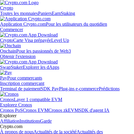
Crypto
Toutes les monnaies
Paniers
Earn
Staking
Application Crypto.com
Pour les utilisateurs du quotidien
Commencer
Crypto
Carte Visa prépayée
Level Up
Onchain
Pour les passionnés de Web3
Obtenir l'extension
Swap
Staker
Explorer les dApps
Pay
Pour commerçants
Inscription commerçant
Terminal de paiement
SDK Pay
Plug-ins e-commerce
Prédictions
Cronos
Layer 1 compatible EVM
Explorez Cronos
Cronos PoS
Cronos EVM
Cronos zkEVM
SDK d'agent IA
Explorer
Affiliation
Institutions
Garde
Crypto.com
À propos de nous
Actualités de la société
Actualités des