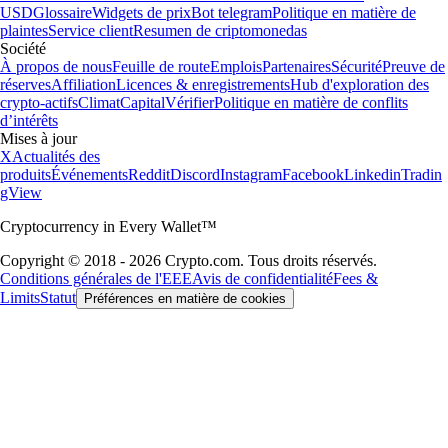
USD
Glossaire
Widgets de prix
Bot telegram
Politique en matière de
plaintes
Service client
Resumen de criptomonedas
Société
À propos de nous
Feuille de route
Emplois
Partenaires
Sécurité
Preuve de
réserves
Affiliation
Licences & enregistrements
Hub d'exploration des
crypto-actifs
Climat
Capital
Vérifier
Politique en matière de conflits
d’intérêts
Mises à jour
X
Actualités des
produits
Événements
Reddit
Discord
Instagram
Facebook
Linkedin
Tradin
gView
Cryptocurrency in Every Wallet™
Copyright © 2018 - 2026 Crypto.com. Tous droits réservés.
Conditions générales de l'EEE
Avis de confidentialité
Fees &
Limits
Statut
Préférences en matière de cookies