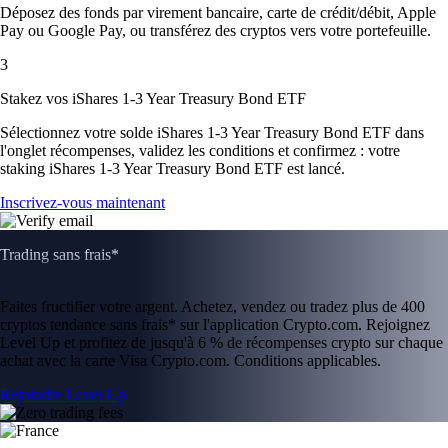
Déposez des fonds par virement bancaire, carte de crédit/débit, Apple
Pay ou Google Pay, ou transférez des cryptos vers votre portefeuille.
3
Stakez vos iShares 1-3 Year Treasury Bond ETF
Sélectionnez votre solde iShares 1-3 Year Treasury Bond ETF dans
l'onglet récompenses, validez les conditions et confirmez : votre
staking iShares 1-3 Year Treasury Bond ETF est lancé.
Inscrivez-vous maintenant
Trading sans frais*
Faites fructifier votre argent. Achetez, vendez ou tradez plus de 400
cryptos tendance sans frais* sur l'application Crypto.com. Rejoignez
Level Up et profitez de jusqu'à 6 % de récompenses crypto sur chaque
achat avec la carte Visa Crypto.com. Conditions applicables.
Rejoindre Level Up