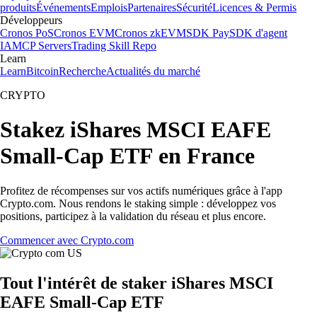
produits
Événements
Emplois
Partenaires
Sécurité
Licences & Permis
Développeurs
Cronos PoS
Cronos EVM
Cronos zkEVM
SDK Pay
SDK d'agent
IA
MCP Servers
Trading Skill Repo
Learn
Learn
Bitcoin
Recherche
Actualités du marché
CRYPTO
Stakez iShares MSCI EAFE
Small-Cap ETF en France
Profitez de récompenses sur vos actifs numériques grâce à l'app
Crypto.com. Nous rendons le staking simple : développez vos
positions, participez à la validation du réseau et plus encore.
Commencer avec Crypto.com
Tout l'intérêt de staker iShares MSCI
EAFE Small-Cap ETF