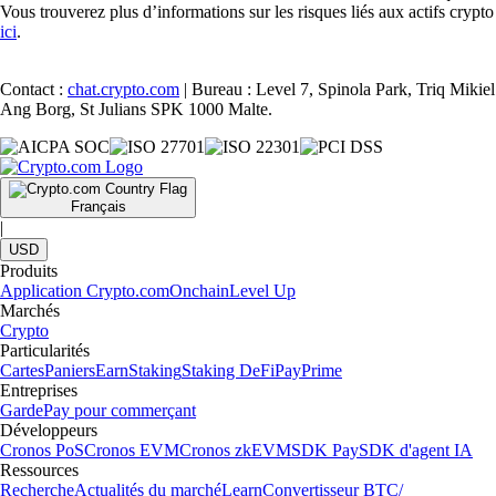
Vous trouverez plus d’informations sur les risques liés aux actifs crypto
ici
.
Contact :
chat.crypto.com
| Bureau : Level 7, Spinola Park, Triq Mikiel
Ang Borg, St Julians SPK 1000 Malte.
Français
|
USD
Produits
Application Crypto.com
Onchain
Level Up
Marchés
Crypto
Particularités
Cartes
Paniers
Earn
Staking
Staking DeFi
Pay
Prime
Entreprises
Garde
Pay pour commerçant
Développeurs
Cronos PoS
Cronos EVM
Cronos zkEVM
SDK Pay
SDK d'agent IA
Ressources
Recherche
Actualités du marché
Learn
Convertisseur BTC/