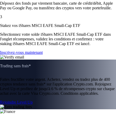
Déposez des fonds par virement bancaire, carte de crédit/débit, Apple
Pay ou Google Pay, ou transférez des cryptos vers votre portefeuille.
3
Stakez vos iShares MSCI EAFE Small-Cap ETF
Sélectionnez votre solde iShares MSCI EAFE Small-Cap ETF dans
l'onglet récompenses, validez les conditions et confirmez : votre
staking iShares MSCI EAFE Small-Cap ETF est lancé.
Inscrivez-vous maintenant
Trading sans frais*
Faites fructifier votre argent. Achetez, vendez ou tradez plus de 400
cryptos tendance sans frais* sur l'application Crypto.com. Rejoignez
Level Up et profitez de jusqu'à 6 % de récompenses crypto sur chaque
achat avec la carte Visa Crypto.com. Conditions applicables.
Rejoindre Level Up