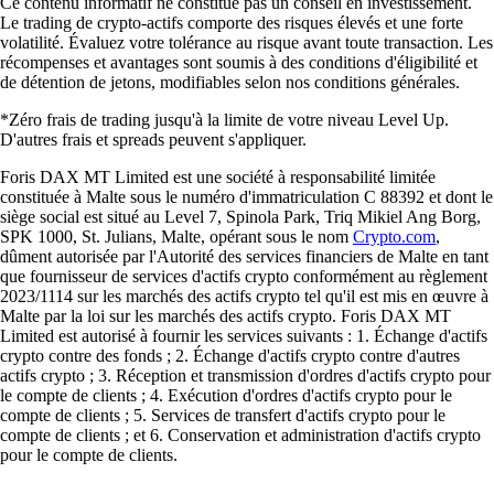
Ce contenu informatif ne constitue pas un conseil en investissement.
Le trading de crypto-actifs comporte des risques élevés et une forte
volatilité. Évaluez votre tolérance au risque avant toute transaction. Les
récompenses et avantages sont soumis à des conditions d'éligibilité et
de détention de jetons, modifiables selon nos conditions générales.
*Zéro frais de trading jusqu'à la limite de votre niveau Level Up.
D'autres frais et spreads peuvent s'appliquer.
Foris DAX MT Limited est une société à responsabilité limitée
constituée à Malte sous le numéro d'immatriculation C 88392 et dont le
siège social est situé au Level 7, Spinola Park, Triq Mikiel Ang Borg,
SPK 1000, St. Julians, Malte, opérant sous le nom
Crypto.com
,
dûment autorisée par l'Autorité des services financiers de Malte en tant
que fournisseur de services d'actifs crypto conformément au règlement
2023/1114 sur les marchés des actifs crypto tel qu'il est mis en œuvre à
Malte par la loi sur les marchés des actifs crypto. Foris DAX MT
Limited est autorisé à fournir les services suivants : 1. Échange d'actifs
crypto contre des fonds ; 2. Échange d'actifs crypto contre d'autres
actifs crypto ; 3. Réception et transmission d'ordres d'actifs crypto pour
le compte de clients ; 4. Exécution d'ordres d'actifs crypto pour le
compte de clients ; 5. Services de transfert d'actifs crypto pour le
compte de clients ; et 6. Conservation et administration d'actifs crypto
pour le compte de clients.