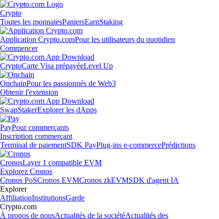
Crypto
Toutes les monnaies
Paniers
Earn
Staking
Application Crypto.com
Pour les utilisateurs du quotidien
Commencer
Crypto
Carte Visa prépayée
Level Up
Onchain
Pour les passionnés de Web3
Obtenir l'extension
Swap
Staker
Explorer les dApps
Pay
Pour commerçants
Inscription commerçant
Terminal de paiement
SDK Pay
Plug-ins e-commerce
Prédictions
Cronos
Layer 1 compatible EVM
Explorez Cronos
Cronos PoS
Cronos EVM
Cronos zkEVM
SDK d'agent IA
Explorer
Affiliation
Institutions
Garde
Crypto.com
À propos de nous
Actualités de la société
Actualités des