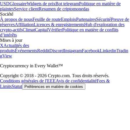
USD
Glossaire
Widgets de prix
Bot telegram
Politique en matière de
plaintes
Service client
Resumen de criptomonedas
Société
À propos de nous
Feuille de route
Emplois
Partenaires
Sécurité
Preuve de
réserves
Affiliation
Licences & enregistrements
Hub d'exploration des
crypto-actifs
Climat
Capital
Vérifier
Politique en matière de conflits
d’intérêts
Mises à jour
X
Actualités des
produits
Événements
Reddit
Discord
Instagram
Facebook
Linkedin
Tradin
gView
Cryptocurrency in Every Wallet™
Copyright © 2018 - 2026 Crypto.com. Tous droits réservés.
Conditions générales de l'EEE
Avis de confidentialité
Fees &
Limits
Statut
Préférences en matière de cookies