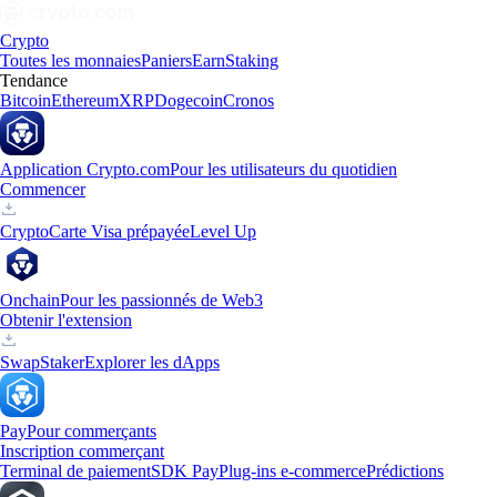
Crypto
Toutes les monnaies
Paniers
Earn
Staking
Tendance
Bitcoin
Ethereum
XRP
Dogecoin
Cronos
Application Crypto.com
Pour les utilisateurs du quotidien
Commencer
Crypto
Carte Visa prépayée
Level Up
Onchain
Pour les passionnés de Web3
Obtenir l'extension
Swap
Staker
Explorer les dApps
Pay
Pour commerçants
Inscription commerçant
Terminal de paiement
SDK Pay
Plug-ins e-commerce
Prédictions