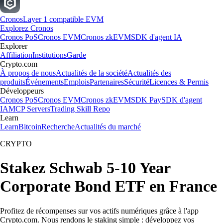
Cronos
Layer 1 compatible EVM
Explorez Cronos
Cronos PoS
Cronos EVM
Cronos zkEVM
SDK d'agent IA
Explorer
Affiliation
Institutions
Garde
Crypto.com
À propos de nous
Actualités de la société
Actualités des
produits
Événements
Emplois
Partenaires
Sécurité
Licences & Permis
Développeurs
Cronos PoS
Cronos EVM
Cronos zkEVM
SDK Pay
SDK d'agent
IA
MCP Servers
Trading Skill Repo
Learn
Learn
Bitcoin
Recherche
Actualités du marché
CRYPTO
Stakez Schwab 5-10 Year
Corporate Bond ETF en France
Profitez de récompenses sur vos actifs numériques grâce à l'app
Crypto.com. Nous rendons le staking simple : développez vos