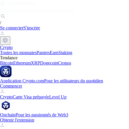
Marchés
Particuliers
Entreprises
Découvrir
/
Se connecter
S'inscrire
Crypto
Toutes les monnaies
Paniers
Earn
Staking
Tendance
Bitcoin
Ethereum
XRP
Dogecoin
Cronos
Application Crypto.com
Pour les utilisateurs du quotidien
Commencer
Crypto
Carte Visa prépayée
Level Up
Onchain
Pour les passionnés de Web3
Obtenir l'extension