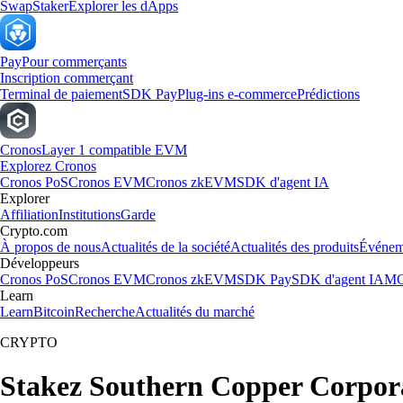
Swap
Staker
Explorer les dApps
Pay
Pour commerçants
Inscription commerçant
Terminal de paiement
SDK Pay
Plug-ins e-commerce
Prédictions
Cronos
Layer 1 compatible EVM
Explorez Cronos
Cronos PoS
Cronos EVM
Cronos zkEVM
SDK d'agent IA
Explorer
Affiliation
Institutions
Garde
Crypto.com
À propos de nous
Actualités de la société
Actualités des produits
Événem
Développeurs
Cronos PoS
Cronos EVM
Cronos zkEVM
SDK Pay
SDK d'agent IA
MC
Learn
Learn
Bitcoin
Recherche
Actualités du marché
CRYPTO
Stakez Southern Copper Corpor