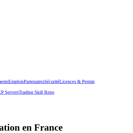
ents
Emplois
Partenaires
Sécurité
Licences & Permis
P Servers
Trading Skill Repo
ation en France