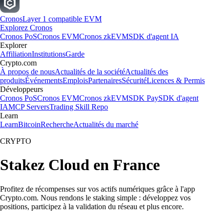
Cronos
Layer 1 compatible EVM
Explorez Cronos
Cronos PoS
Cronos EVM
Cronos zkEVM
SDK d'agent IA
Explorer
Affiliation
Institutions
Garde
Crypto.com
À propos de nous
Actualités de la société
Actualités des
produits
Événements
Emplois
Partenaires
Sécurité
Licences & Permis
Développeurs
Cronos PoS
Cronos EVM
Cronos zkEVM
SDK Pay
SDK d'agent
IA
MCP Servers
Trading Skill Repo
Learn
Learn
Bitcoin
Recherche
Actualités du marché
CRYPTO
Stakez Cloud en France
Profitez de récompenses sur vos actifs numériques grâce à l'app
Crypto.com. Nous rendons le staking simple : développez vos
positions, participez à la validation du réseau et plus encore.