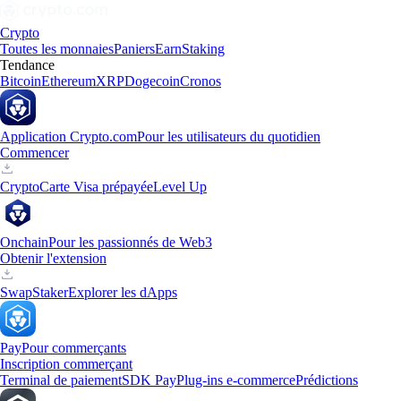
Crypto
Toutes les monnaies
Paniers
Earn
Staking
Tendance
Bitcoin
Ethereum
XRP
Dogecoin
Cronos
Application Crypto.com
Pour les utilisateurs du quotidien
Commencer
Crypto
Carte Visa prépayée
Level Up
Onchain
Pour les passionnés de Web3
Obtenir l'extension
Swap
Staker
Explorer les dApps
Pay
Pour commerçants
Inscription commerçant
Terminal de paiement
SDK Pay
Plug-ins e-commerce
Prédictions