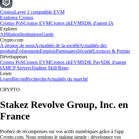
Cronos
Layer 1 compatible EVM
Explorez Cronos
Cronos PoS
Cronos EVM
Cronos zkEVM
SDK d'agent IA
Explorer
Affiliation
Institutions
Garde
Crypto.com
À propos de nous
Actualités de la société
Actualités des
produits
Événements
Emplois
Partenaires
Sécurité
Licences & Permis
Développeurs
Cronos PoS
Cronos EVM
Cronos zkEVM
SDK Pay
SDK d'agent
IA
MCP Servers
Trading Skill Repo
Learn
Learn
Bitcoin
Recherche
Actualités du marché
CRYPTO
Stakez Revolve Group, Inc. en
France
Profitez de récompenses sur vos actifs numériques grâce à l'app
Crypto.com. Nous rendons le staking simple : développez vos