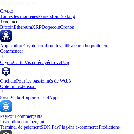
Crypto
Toutes les monnaies
Paniers
Earn
Staking
Tendance
Bitcoin
Ethereum
XRP
Dogecoin
Cronos
Application Crypto.com
Pour les utilisateurs du quotidien
Commencer
Crypto
Carte Visa prépayée
Level Up
Onchain
Pour les passionnés de Web3
Obtenir l'extension
Swap
Staker
Explorer les dApps
Pay
Pour commerçants
Inscription commerçant
Terminal de paiement
SDK Pay
Plug-ins e-commerce
Prédictions